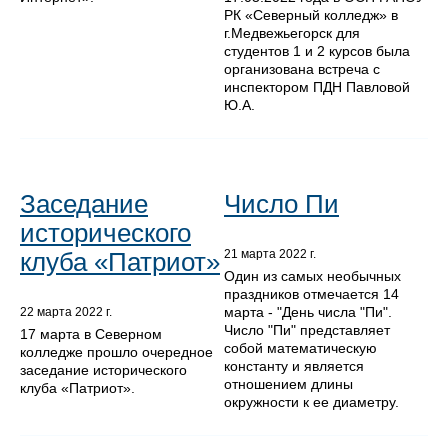
РК «Северный колледж» в
г.Медвежьегорск для
студентов 1 и 2 курсов была
организована встреча с
инспектором ПДН Павловой
Ю.А.
Заседание
Число Пи
исторического
клуба «Патриот»
21 марта 2022 г.
Один из самых необычных
праздников отмечается 14
марта - "День числа "Пи".
22 марта 2022 г.
Число "Пи" представляет
17 марта в Северном
собой математическую
колледже прошло очередное
константу и является
заседание исторического
отношением длины
клуба «Патриот».
окружности к ее диаметру.