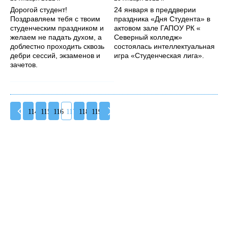
Дорогой студент!
24 января в преддверии
Поздравляем тебя с твоим
праздника «Дня Студента» в
студенческим праздником и
актовом зале ГАПОУ РК «
желаем не падать духом, а
Северный колледж»
доблестно проходить сквозь
состоялась интеллектуальная
дебри сессий, экзаменов и
игра «Студенческая лига».
зачетов.
114
115
116
117
118
119