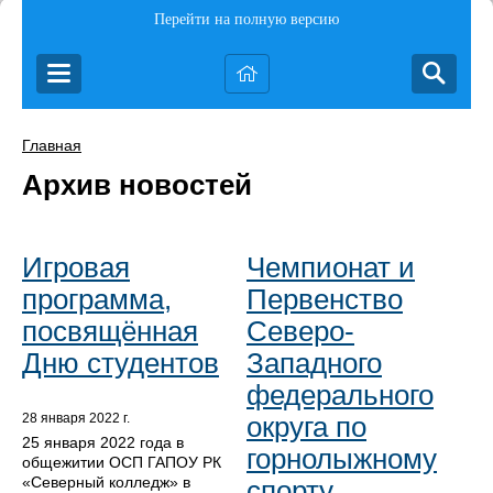
Перейти на полную версию
Главная
Архив новостей
Игровая
Чемпионат и
программа,
Первенство
посвящённая
Северо-
Дню студентов
Западного
федерального
округа по
28 января 2022 г.
25 января 2022 года в
горнолыжному
общежитии ОСП ГАПОУ РК
«Северный колледж» в
спорту