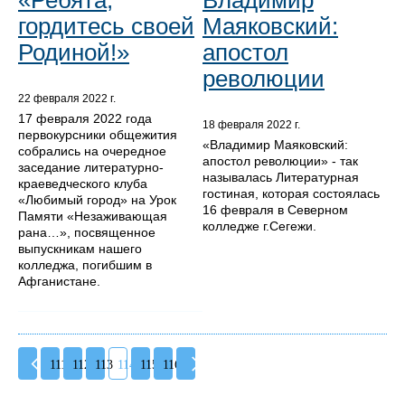
«Ребята,
Владимир
гордитесь своей
Маяковский:
Родиной!»
апостол
революции
22 февраля 2022 г.
17 февраля 2022 года
18 февраля 2022 г.
первокурсники общежития
«Владимир Маяковский:
собрались на очередное
апостол революции» - так
заседание литературно-
называлась Литературная
краеведческого клуба
гостиная, которая состоялась
«Любимый город» на Урок
16 февраля в Северном
Памяти «Незаживающая
колледже г.Сегежи.
рана…», посвященное
выпускникам нашего
колледжа, погибшим в
Афганистане.
111
112
113
114
115
116