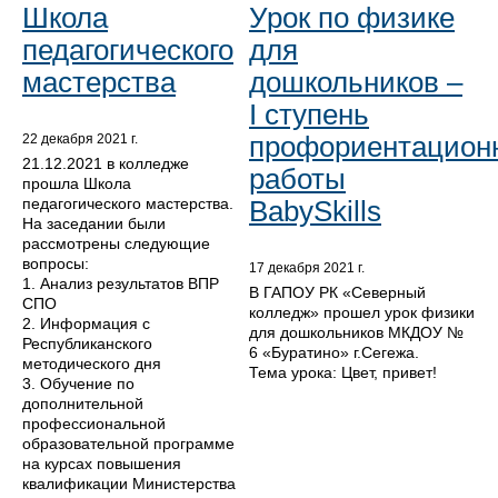
Школа
Урок по физике
педагогического
для
мастерства
дошкольников –
I ступень
профориентацион
22 декабря 2021 г.
21.12.2021 в колледже
работы
прошла Школа
педагогического мастерства.
BabySkills
На заседании были
рассмотрены следующие
вопросы:
17 декабря 2021 г.
1. Анализ результатов ВПР
В ГАПОУ РК «Северный
СПО
колледж» прошел урок физики
2. Информация с
для дошкольников МКДОУ №
Республиканского
6 «Буратино» г.Сегежа.
методического дня
Тема урока: Цвет, привет!
3. Обучение по
дополнительной
профессиональной
образовательной программе
на курсах повышения
квалификации Министерства