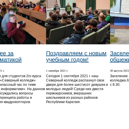
ее за
Поздравляем с новым
Заселе
матикой
учебным годом!
общеж
1 г.
1 сентября 2021 г.
30 августа 2021
 для студентов 2го курса
Сегодня 1 сентября 2021 г. наш
Заселение 
 «Северный колледж»
Северный колледж распахнул свои
колледжа б
 классный час по теме
двери для более шестисот девушек и
с 8.30.
 информатики». На данном
молодых людей! Среди них двести
бсуждались вопросы
первокурсников, вчерашних
 принципа работы и
школьников из разных районов
я квадрокоптеров.
Республики Карелия.