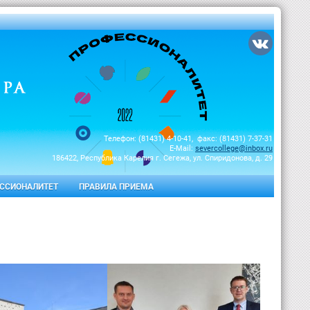
Телефон: (81431) 4-10-41, факс: (81431) 7-37-31
E-Mail:
severcollege@inbox.ru
186422, Республика Карелия г. Сегежа, ул. Спиридонова, д. 29
ССИОНАЛИТЕТ
ПРАВИЛА ПРИЕМА