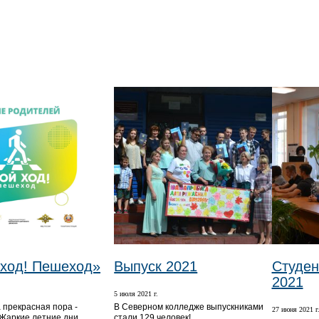
 ход! Пешеход»
Выпуск 2021
Студен
2021
.
5 июля 2021 г.
 прекрасная пора -
В Северном колледже выпускниками
27 июня 2021 г
 Жаркие летние дни,
стали 129 человек!