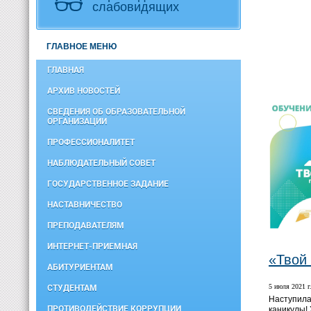
слабовидящих
ГЛАВНОЕ МЕНЮ
ГЛАВНАЯ
АРХИВ НОВОСТЕЙ
СВЕДЕНИЯ ОБ ОБРАЗОВАТЕЛЬНОЙ
ОРГАНИЗАЦИИ
ПРОФЕССИОНАЛИТЕТ
НАБЛЮДАТЕЛЬНЫЙ СОВЕТ
ГОСУДАРСТВЕННОЕ ЗАДАНИЕ
НАСТАВНИЧЕСТВО
ПРЕПОДАВАТЕЛЯМ
ИНТЕРНЕТ-ПРИЕМНАЯ
«Твой
АБИТУРИЕНТАМ
5 июля 2021 г
СТУДЕНТАМ
Наступила
ПРОТИВОДЕЙСТВИЕ КОРРУПЦИИ
каникулы!