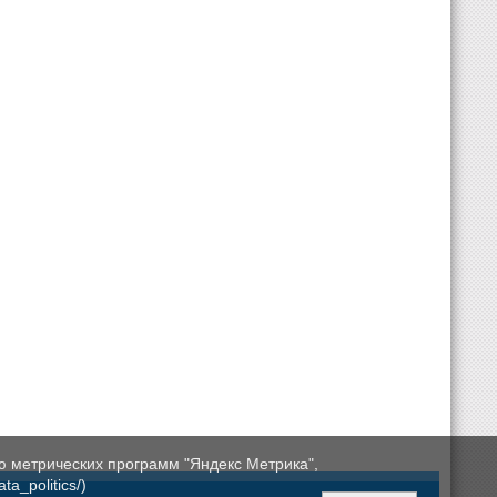
ю метрических программ "Яндекс Метрика",
a_politics/)