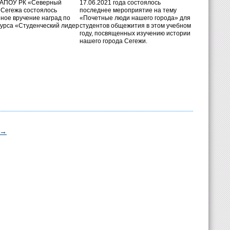
ГАПОУ РК «Северный
17.06.2021 года состоялось
. Сегежа состоялось
последнее мероприятие на тему
ное вручение наград по
«Почетные люди нашего города» для
курса «Студенческий лидер
студентов общежития в этом учебном
году, посвященных изучению истории
нашего города Сегежи.
→