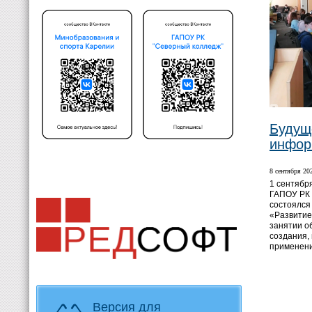
Будущ
инфор
8 сентября 202
1 сентября
ГАПОУ РК
состоялся
«Развитие
занятии о
создания,
применени
Версия для