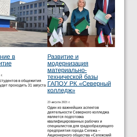
ние в
Развитие и
итие
модернизация
материально-
 г.
технической базы
студентов в общежития
ГАПОУ РК «Северный
удет проходить 31 августа
колледж»
23 августа 2021 г.
Один из важнейших аспектов
деятельности Северного колледжа
является подготовка
квалифицированных рабочих и
специалистов для градообразующего
предприятия города Сегежа –
Акционерного общества «Сегежский