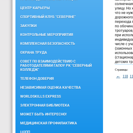
солнечная 
ЦЕНТР КАРЬЕРЫ
улицу. Но 
что не ну
СПОРТИВНЫЙ КЛУБ "СЕВЕРЯНЕ"
дорожного
перехода 
ЗАКУПКИ
по обочин
тротуаров
КОНТРОЛЬНЫЕ МЕРОПРИЯТИЯ
при испол
индивидуа
КОМПЛЕКСНАЯ БЕЗОПАСНОСТЬ
числе с у
(законных 
ОХРАНА ТРУДА
использов
(стациона
СОВЕТ ПО ВЗАИМОДЕЙСТВИЮ С
детских т
РАБОТОДАТЕЛЯМИ ГАПОУ РК "СЕВЕРНЫЙ
КОЛЛЕДЖ"
Страницы:
←
118
1
ТЕЛЕФОН ДОВЕРИЯ
НЕЗАВИСИМАЯ ОЦЕНКА КАЧЕСТВА
WORLDSKILLS EXPRESS
ЭЛЕКТРОННАЯ БИБЛИОТЕКА
МОЖЕТ БЫТЬ ИНТЕРЕСНО!
МЕДИЦИНСКАЯ ПРОФИЛАКТИКА
ЦОПП