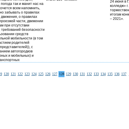
24 июня в 
погода так и манит нас на
колледж» г
хочется всем напомнить,
торжествен
жно забывать о правилах
итогам кон
 движения, о правилах
– 2021».
проезжей части, движении
ам при отсутствии
, требований безопасности
ьзовании средств
льной мобильности (в том
частием родителей
представителей)), с
анием автогородков
рных и мобильных) и
ранспортных
19
120
121
122
123
124
125
126
127
128
129
130
131
132
133
134
135
136
137