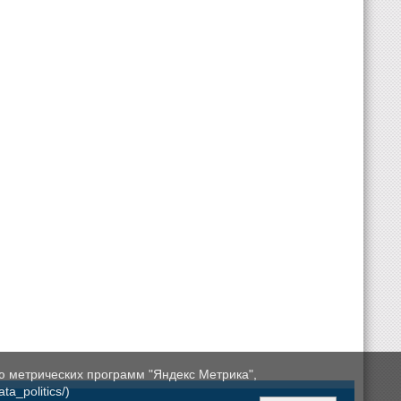
ю метрических программ "Яндекс Метрика",
a_politics/)