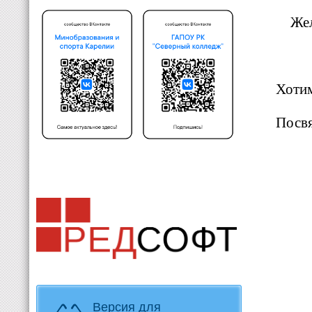
Жел
Хотим
Посвя
Версия для