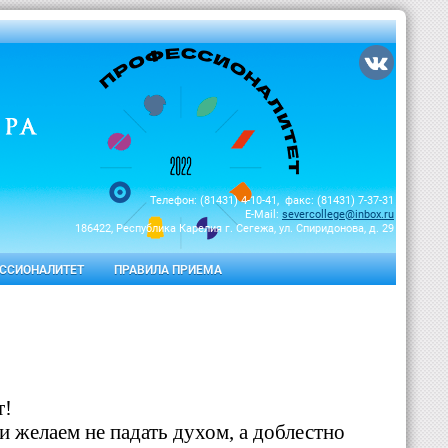
Телефон: (81431) 4-10-41, факс: (81431) 7-37-31
E-Mail:
severcollege@inbox.ru
186422, Республика Карелия г. Сегежа, ул. Спиридонова, д. 29
ССИОНАЛИТЕТ
ПРАВИЛА ПРИЕМА
т!
и желаем не падать духом, а доблестно