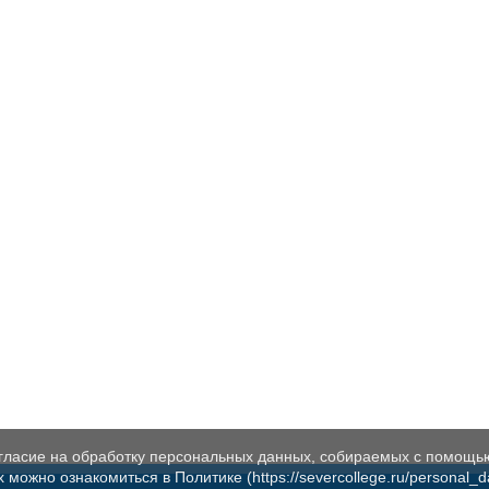
огласие на обработку персональных данных, собираемых с помощь
жно ознакомиться в Политике (https://severcollege.ru/personal_dat