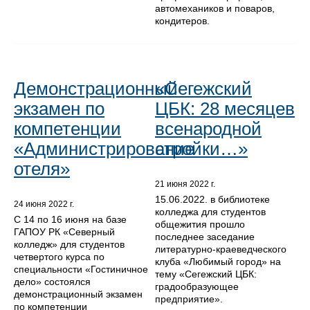
автомехаников и поваров,
кондитеров.
Демонстрационный
«Сегежский
экзамен по
ЦБК: 28 месяцев
компетенции
всенародной
«Администрирование
стройки…»
отеля»
21 июня 2022 г.
15.06.2022. в библиотеке
24 июня 2022 г.
колледжа для студентов
С 14 по 16 июня на базе
общежития прошло
ГАПОУ РК «Северный
последнее заседание
колледж» для студентов
литературно-краеведческого
четвертого курса по
клуба «Любимый город» на
специальности «Гостиничное
тему «Сегежский ЦБК:
дело» состоялся
градообразующее
демонстрационный экзамен
предприятие».
по компетенции