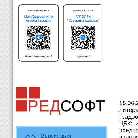
15.06
лите
градо
ЦБК: 
предпр
Версия для
видеос