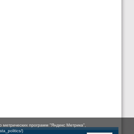
ю метрических программ "Яндекс Метрика",
a_politics/)