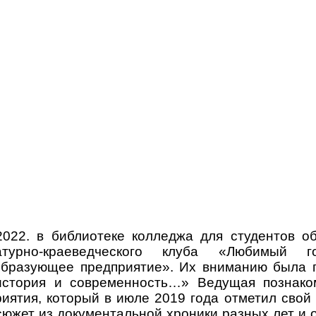
.2022. в библиотеке колледжа для студентов 
ратурно-краеведческого клуба «Любимый
образующее предприятие». Их вниманию была 
история и современность…» Ведущая познаком
иятия, который в июле 2019 года отметил свой
южет из документальной хроники разных лет и 