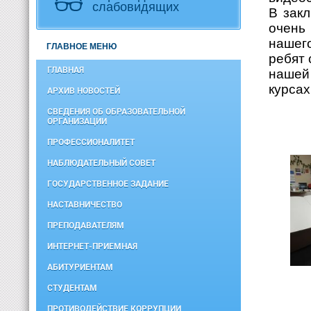
слабовидящих
В зак
очень
нашего
ГЛАВНОЕ МЕНЮ
ребят 
ГЛАВНАЯ
нашей
курсах
АРХИВ НОВОСТЕЙ
СВЕДЕНИЯ ОБ ОБРАЗОВАТЕЛЬНОЙ
ОРГАНИЗАЦИИ
ПРОФЕССИОНАЛИТЕТ
НАБЛЮДАТЕЛЬНЫЙ СОВЕТ
ГОСУДАРСТВЕННОЕ ЗАДАНИЕ
НАСТАВНИЧЕСТВО
ПРЕПОДАВАТЕЛЯМ
ИНТЕРНЕТ-ПРИЕМНАЯ
АБИТУРИЕНТАМ
СТУДЕНТАМ
ПРОТИВОДЕЙСТВИЕ КОРРУПЦИИ