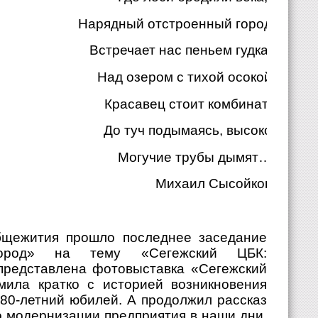
Нарядный отстроенный город
Встречает нас пеньем гудка.
Над озером с тихой осокой
Красавец стоит комбинат;
До туч подымаясь, высоко
Могучие трубы дымят…
Михаил Сысойков
общежития прошло последнее заседание
 город» на тему «Сегежский ЦБК:
представлена фотовыставка «Сегежский
ила кратко с историей возникновения
 80-летний юбилей. А продолжил рассказ
о модернизации предприятия в наши дни.