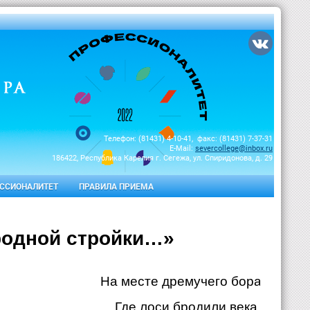
Телефон: (81431) 4-10-41, факс: (81431) 7-37-31
E-Mail:
severcollege@inbox.ru
186422, Республика Карелия г. Сегежа, ул. Спиридонова, д. 29
ССИОНАЛИТЕТ
ПРАВИЛА ПРИЕМА
родной стройки…»
На месте дремучего бора,
Где лоси бродили века,-