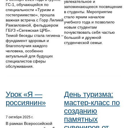
увлекательное и
ГС-1, обучающейся по
запоминающееся посвящение
специальности «Туризм и
в студенты. Мероприятие
гостеприимство», прошла
стало ярким началом
важная встреча с Горр Лилией
учебного года и позволило
Рамзиловной, фельдшером
новым студентам
ГБУЗ «Сегежская ЦРБ».
почувствовать себя частью
Темой беседы стала гигиена –
большой и дружной
фундамент здоровья и
студенческой семьи.
благополучия каждого
человека, особенно
актуальный для будущих
специалистов сферы
обслуживания.
Урок «Я —
День туризма:
россиянин»
мастер-класс по
созданию
памятных
7 октября 2025 г.
В рамках Всероссийской
сувениров от