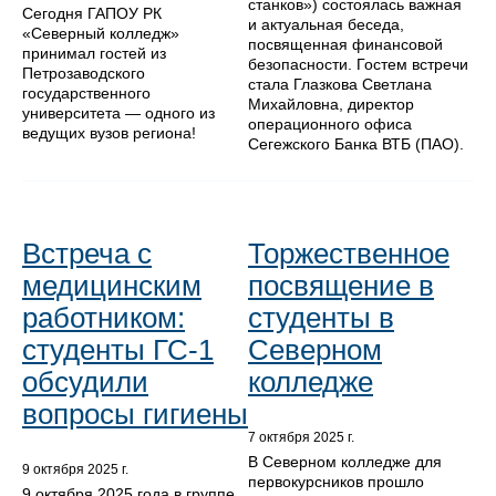
станков») состоялась важная
Сегодня ГАПОУ РК
и актуальная беседа,
«Северный колледж»
посвященная финансовой
принимал гостей из
безопасности. Гостем встречи
Петрозаводского
стала Глазкова Светлана
государственного
Михайловна, директор
университета — одного из
операционного офиса
ведущих вузов региона!
Сегежского Банка ВТБ (ПАО).
Встреча с
Торжественное
медицинским
посвящение в
работником:
студенты в
студенты ГС-1
Северном
обсудили
колледже
вопросы гигиены
7 октября 2025 г.
В Северном колледже для
9 октября 2025 г.
первокурсников прошло
9 октября 2025 года в группе