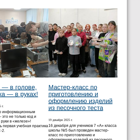
 — в голове,
Мастер-класс по
ка — в руках!
приготовлению и
оформлению изделий
 г.
из песочного теста
по информационным
 это не только код и
19 декабря 2025 г.
 руки в «железе»!
16 декабря для учеников 7 «А» класса
ь первая учебная практика
школы №5 был проведен мастер-
-2.
класс по приготовлению и
оформлению изделий из песочного