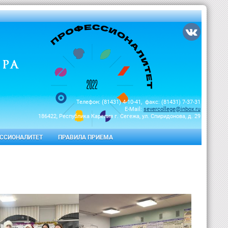
Телефон: (81431) 4-10-41, факс: (81431) 7-37-31
E-Mail:
severcollege@inbox.ru
186422, Республика Карелия г. Сегежа, ул. Спиридонова, д. 29
ССИОНАЛИТЕТ
ПРАВИЛА ПРИЕМА