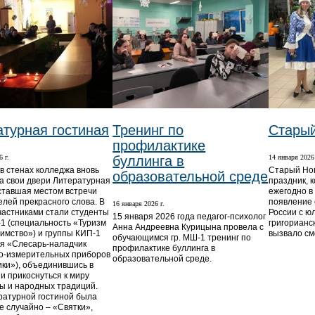
атурная гостиная
Тренинг по
Старый
профилактике
 г.
буллинга в
14 января 2026 
 в стенах колледжа вновь
Старый Но
образовательной среде
а свои двери Литературная
праздник, 
 ставшая местом встречи
ежегодно в 
елей прекрасного слова. В
появление 
16 января 2026 г.
участниками стали студенты
России с ю
15 января 2026 года педагог-психолог
-1 (специальность «Туризм
григорианск
Анна Андреевна Курицына провела с
иимство») и группы КИП-1
вызвало см
обучающимся гр. МШ-1 тренинг по
я «Слесарь-наладчик
профилактике буллинга в
о-измерительных приборов
образовательной среде.
ики»), объединившись в
и прикоснуться к миру
ы и народных традиций.
ратурной гостиной была
е случайно – «Святки»,