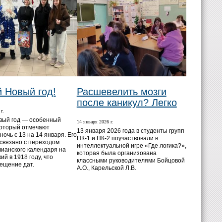
 Новый год!
Расшевелить мозги
после каникул? Легко
г.
вый год — особенный
14 января 2026 г.
который отмечают
13 января 2026 года в студенты групп
ночь с 13 на 14 января. Его
ПК-1 и ПК-2 поучаствовали в
связано с переходом
интеллектуальной игре «Где логика?»,
лианского календаря на
которая была организована
ий в 1918 году, что
классными руководителями Бойцовой
ещение дат.
А.О., Карельской Л.В.