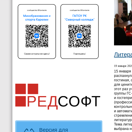
Литер
19 января 2026
15 января
распахнул
гостиная,
для ценит
этот раз 
группы ГС
и гостепр
(професси
контрольн
и автомат
стремлени
литератур
Тема лите
выбрана н
Версия для