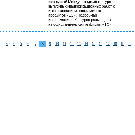
ежегодный Международный конкурс
выпускных квалификационных работ с
использованием программных
продуктов «1С». Подробная
информация о Конкурсе размещена
на официальном сайте фирмы «1С»
.
2
3
4
5
6
7
8
9
10
11
12
13
14
15
16
17
18
19
20