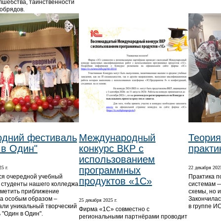
лшебства, таинственности
 обрядов.
одний фестиваль
Международный
Теория
 в Один"
конкурс ВКР с
практи
использованием
5 г.
программных
22 декабря 2025
я очередной учебный
Практика 
продуктов «1С»
и студенты нашего колледжа
системам —
метить приближение
схемы, но и
да особым образом –
Закончилас
25 декабря 2025 г.
али уникальный творческий
в группе ИС
Фирма «1С» совместно с
 "Один в Один".
региональными партнёрами проводит