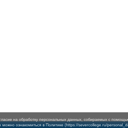
огласие на обработку персональных данных, собираемых с помощь
жно ознакомиться в Политике (https://severcollege.ru/personal_dat