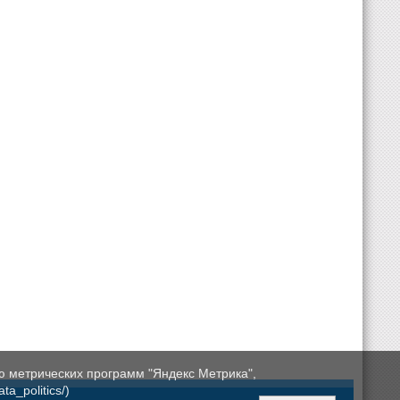
ю метрических программ "Яндекс Метрика",
a_politics/)