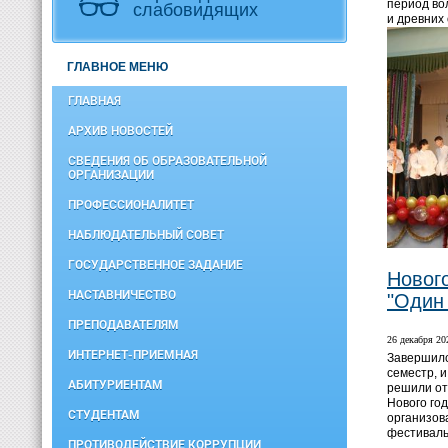
период во
слабовидящих
и древних
ГЛАВНОЕ МЕНЮ
ГЛАВНАЯ
АРХИВ НОВОСТЕЙ
СВЕДЕНИЯ ОБ ОБРАЗОВАТЕЛЬНОЙ
ОРГАНИЗАЦИИ
ПРОФЕССИОНАЛИТЕТ
НАБЛЮДАТЕЛЬНЫЙ СОВЕТ
ГОСУДАРСТВЕННОЕ ЗАДАНИЕ
Новог
НАСТАВНИЧЕСТВО
"Один
ПРЕПОДАВАТЕЛЯМ
26 декабря 202
ИНТЕРНЕТ-ПРИЕМНАЯ
Завершилс
семестр, 
АБИТУРИЕНТАМ
решили от
Нового го
СТУДЕНТАМ
организов
фестиваль
ПРОТИВОДЕЙСТВИЕ КОРРУПЦИИ