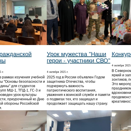
гражданской
Урок мужества "Наши
Конкур
ны
герои - участники СВО"
4 октября 2025 
В Северном
 г.
4 октября 2025 г.
яркий и за
 в рамках изучения учебной
2025 год в России объявлен Годом
зонтиков, 
ы "Основы безопасности и
защитника Отечества, чтобы
Это меропр
дины" для студентов
подчеркнуть важность
праздником
упп МШ-1, ТПД-1, ГС-3 и
патриотического воспитания,
вдохновени
роведен урок культуры
уважения к воинской службе и памяти
продемонст
сти, приуроченный ко Дню
о подвигах тех, кто защищал и
креативнос
ой обороны Российской
продолжает защищать нашу страну.
и.