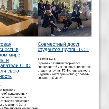
совая
Совместный досуг
сность в
студентов группы ГС-1
ом мире:
ты и
2 октября 2025 г.
В рамках развития творческих
даватели СПО
способностей и сплочения коллектива
ли свою
студенты группы ГС-1(специальность
«Туризм и гостеприимство») провели
ность
совместный досуг.
г.
ря в рамках
нской конференции
профессиональное
е: вызовы времени и
ы развития», была
на Финансовая мастерская