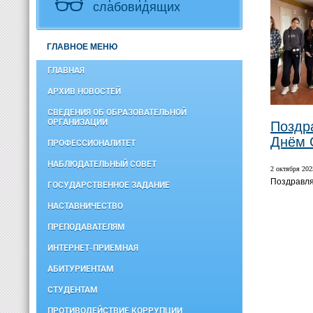
слабовидящих
ГЛАВНОЕ МЕНЮ
ГЛАВНАЯ
АРХИВ НОВОСТЕЙ
СВЕДЕНИЯ ОБ ОБРАЗОВАТЕЛЬНОЙ
ОРГАНИЗАЦИИ
Поздр
Днём 
ПРОФЕССИОНАЛИТЕТ
НАБЛЮДАТЕЛЬНЫЙ СОВЕТ
2 октября 2025
Поздравля
ГОСУДАРСТВЕННОЕ ЗАДАНИЕ
НАСТАВНИЧЕСТВО
ПРЕПОДАВАТЕЛЯМ
ИНТЕРНЕТ-ПРИЕМНАЯ
АБИТУРИЕНТАМ
СТУДЕНТАМ
ПРОТИВОДЕЙСТВИЕ КОРРУПЦИИ