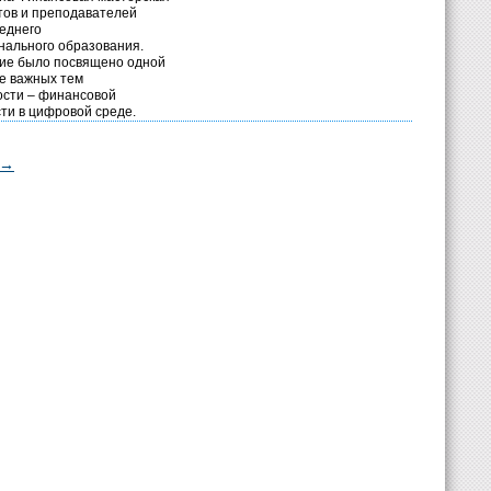
тов и преподавателей
еднего
ального образования.
ие было посвящено одной
е важных тем
сти – финансовой
ти в цифровой среде.
→