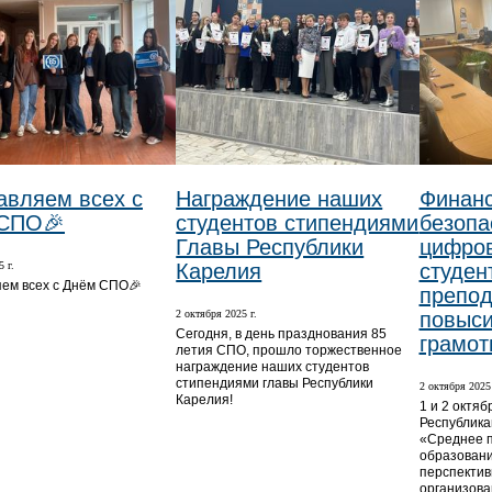
авляем всех с
Награждение наших
Финан
СПО🎉
студентов стипендиями
безопа
Главы Республики
цифров
 г.
Карелия
студен
ем всех с Днём СПО🎉
препо
2 октября 2025 г.
повыси
Сегодня, в день празднования 85
грамот
летия СПО, прошло торжественное
награждение наших студентов
стипендиями главы Республики
2 октября 2025 
Карелия!
1 и 2 октяб
Республика
«Среднее 
образовани
перспектив
организова