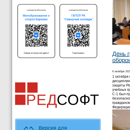
День 
оборо
6 октября 2025
1 октября
дисциплин
защиты Ро
учебных гр
С-1 был п
безопасно
гражданск
Федераци
Версия для