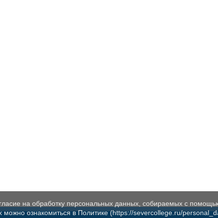
огласие на обработку персональных данных, собираемых с помощь
жно ознакомиться в Политике (https://severcollege.ru/personal_dat