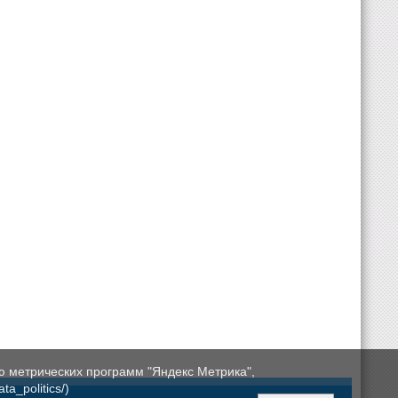
ю метрических программ "Яндекс Метрика",
a_politics/)