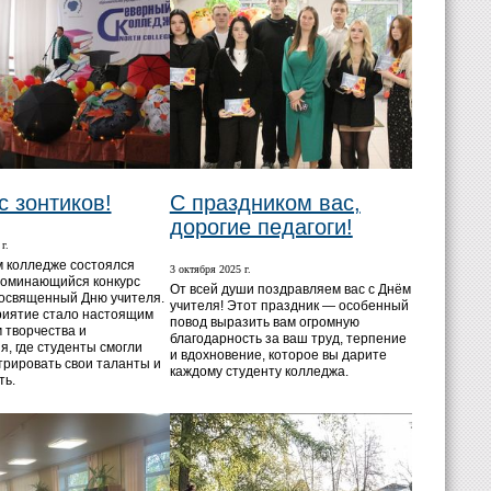
с зонтиков!
С праздником вас,
дорогие педагоги!
г.
 колледже состоялся
3 октября 2025 г.
поминающийся конкурс
От всей души поздравляем вас с Днём
посвященный Дню учителя.
учителя! Этот праздник — особенный
иятие стало настоящим
повод выразить вам огромную
 творчества и
благодарность за ваш труд, терпение
я, где студенты смогли
и вдохновение, которое вы дарите
рировать свои таланты и
каждому студенту колледжа.
ть.