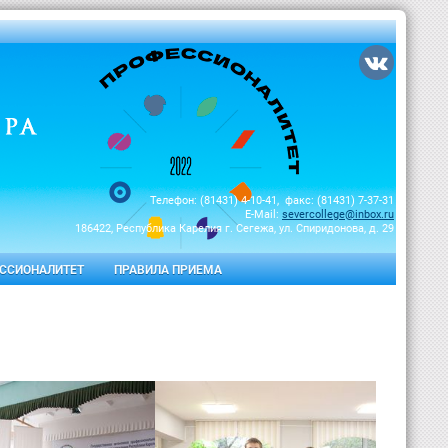
Телефон: (81431) 4-10-41, факс: (81431) 7-37-31
E-Mail:
severcollege@inbox.ru
186422, Республика Карелия г. Сегежа, ул. Спиридонова, д. 29
ССИОНАЛИТЕТ
ПРАВИЛА ПРИЕМА