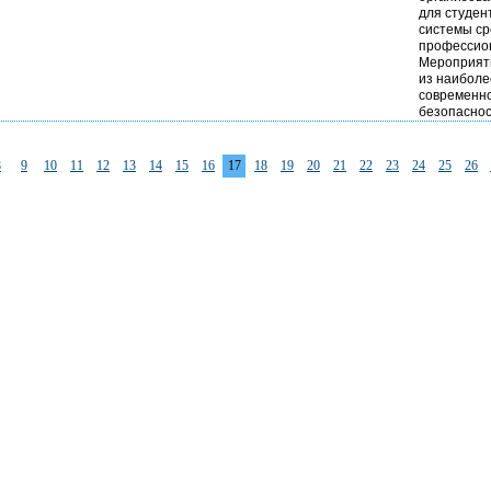
для студен
системы ср
профессион
Мероприят
из наиболе
современно
безопаснос
8
9
10
11
12
13
14
15
16
17
18
19
20
21
22
23
24
25
26