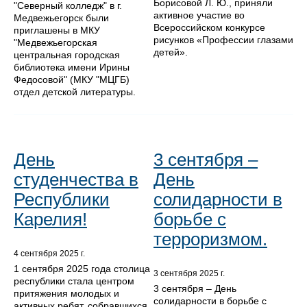
Борисовой Л. Ю., приняли
"Северный колледж" в г.
активное участие во
Медвежьегорск были
Всероссийском конкурсе
приглашены в МКУ
рисунков «Профессии глазами
"Медвежьегорская
детей».
центральная городская
библиотека имени Ирины
Федосовой" (МКУ "МЦГБ)
отдел детской литературы.
День
3 сентября –
студенчества в
День
Республики
солидарности в
Карелия!
борьбе с
терроризмом.
4 сентября 2025 г.
1 сентября 2025 года столица
3 сентября 2025 г.
республики стала центром
3 сентября – День
притяжения молодых и
солидарности в борьбе с
активных ребят, собравшихся