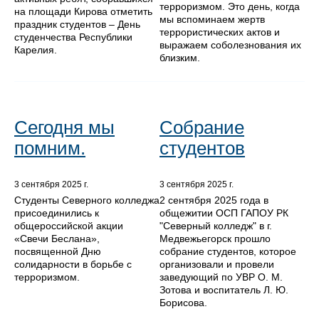
терроризмом. Это день, когда
на площади Кирова отметить
мы вспоминаем жертв
праздник студентов – День
террористических актов и
студенчества Республики
выражаем соболезнования их
Карелия.
близким.
Сегодня мы
Собрание
помним.
студентов
3 сентября 2025 г.
3 сентября 2025 г.
Студенты Северного колледжа
2 сентября 2025 года в
присоединились к
общежитии ОСП ГАПОУ РК
общероссийской акции
"Северный колледж" в г.
«Свечи Беслана»,
Медвежьегорск прошло
посвященной Дню
собрание студентов, которое
солидарности в борьбе с
организовали и провели
терроризмом.
заведующий по УВР О. М.
Зотова и воспитатель Л. Ю.
Борисова.