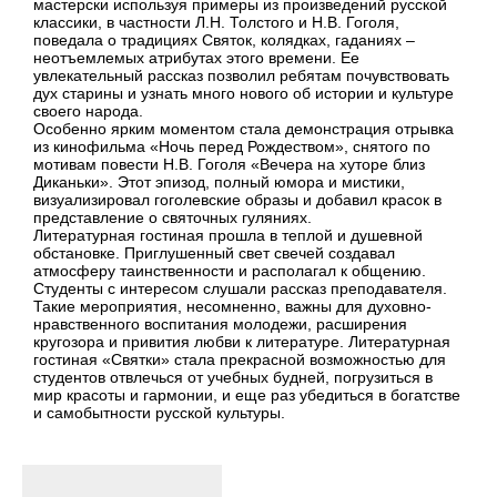
мастерски используя примеры из произведений русской
классики, в частности Л.Н. Толстого и Н.В. Гоголя,
поведала о традициях Святок, колядках, гаданиях –
неотъемлемых атрибутах этого времени. Ее
увлекательный рассказ позволил ребятам почувствовать
дух старины и узнать много нового об истории и культуре
своего народа.
Особенно ярким моментом стала демонстрация отрывка
из кинофильма «Ночь перед Рождеством», снятого по
мотивам повести Н.В. Гоголя «Вечера на хуторе близ
Диканьки». Этот эпизод, полный юмора и мистики,
визуализировал гоголевские образы и добавил красок в
представление о святочных гуляниях.
Литературная гостиная прошла в теплой и душевной
обстановке. Приглушенный свет свечей создавал
атмосферу таинственности и располагал к общению.
Студенты с интересом слушали рассказ преподавателя.
Такие мероприятия, несомненно, важны для духовно-
нравственного воспитания молодежи, расширения
кругозора и привития любви к литературе. Литературная
гостиная «Святки» стала прекрасной возможностью для
студентов отвлечься от учебных будней, погрузиться в
мир красоты и гармонии, и еще раз убедиться в богатстве
и самобытности русской культуры.