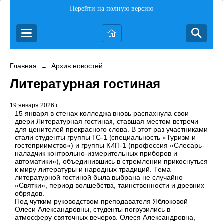
Перейти на полную версию
Главная
Архив новостей
→
Литературная гостиная
19 января 2026 г.
15 января в стенах колледжа вновь распахнула свои
двери Литературная гостиная, ставшая местом встречи
для ценителей прекрасного слова. В этот раз участниками
стали студенты группы ГС-1 (специальность «Туризм и
гостеприимство») и группы КИП-1 (профессия «Слесарь-
наладчик контрольно-измерительных приборов и
автоматики»), объединившись в стремлении прикоснуться
к миру литературы и народных традиций. Тема
литературной гостиной была выбрана не случайно –
«Святки», период волшебства, таинственности и древних
обрядов.
Под чутким руководством преподавателя Яблоковой
Олеси Александровны, студенты погрузились в
атмосферу святочных вечеров. Олеся Александровна,