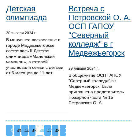
Детская
Встреча с
олимпиада
Петровской О. А.
ОСП ГАПОУ
"Северный
30 января 2024 г.
В минувшее воскресенье в
колледж" в г
городе Медвежьегорске
состоялась II Детская
Медвежьегорск
олимпиада «Маленький
чемпион», в которой
участвовали семьи с детьми
29 января 2024 г.
от 6 месяцев до 11 лет.
В общежитие ОСП ГАПОУ
"Северный колледж" в г
Медвежьегорск, была
приглашена представитель
Пожарной части № 15
Петровская О. А.
43
44
45
46
47
48