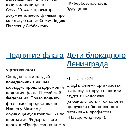
«Кибербезопасность
пути к олимпиаде в
будущего».
Сочи-2014» и просмотр
документального фильма про
советскую конькобежку Ли́дию
Па́вловну Ско́бликову
Поднятие флага
Дети блокадного
Ленинграда
5 февраля 2024 г.
Сегодня, как и каждый
31 января 2024 г.
понедельник в нашем
ЦКиД г. Сегежи организовал
колледже прошла церемония
выставку, которую посетили
поднятия флага Российской
студенты колледжа
Федерации. Право поднять
(специальность «Технология
флаг, было предоставлено
продукции общественного
Иванову Максиму,
питания» и профессия
обучающемуся группы Т-1 по
«Повар, кондитер»).
программе Федерального
проекта «Профессионалитет».