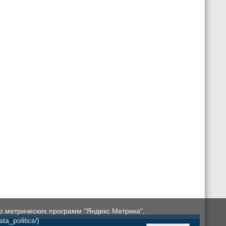
ю метрических программ "Яндекс Метрика",
a_politics/)