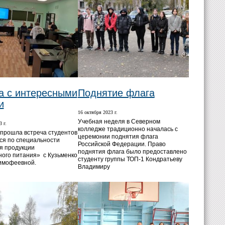
а с интересными
Поднятие флага
и
16 октября 2023 г.
Учебная неделя в Северном
 г.
колледже традиционно началась с
тября прошла встреча студентов
церемонии поднятия флага
я по специальности
Российской Федерации. Право
я продукции
поднятия флага было предоставлено
ого питания» с Кузьменко
студенту группы ТОП-1 Кондратьеву
имофеевной.
Владимиру