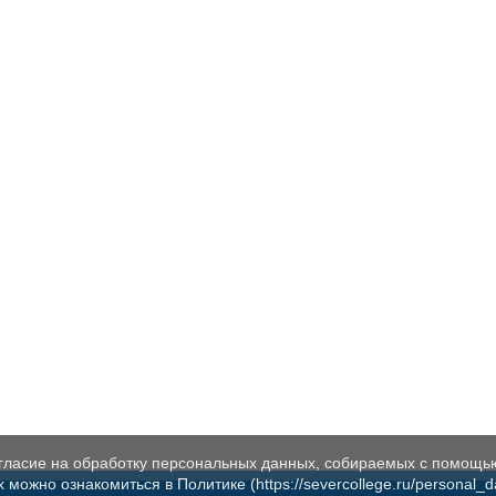
огласие на обработку персональных данных, собираемых с помощь
жно ознакомиться в Политике (https://severcollege.ru/personal_dat