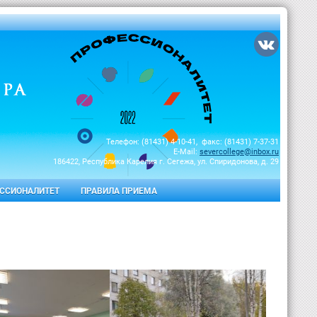
Телефон: (81431) 4-10-41, факс: (81431) 7-37-31
E-Mail:
severcollege@inbox.ru
186422, Республика Карелия г. Сегежа, ул. Спиридонова, д. 29
ССИОНАЛИТЕТ
ПРАВИЛА ПРИЕМА