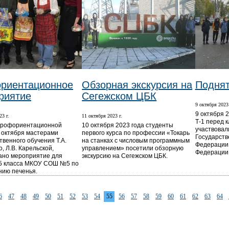
риентационное
Обзорная экскурсия на
Поднят
риятие
Сегежском ЦБК
9 октября 2023 
9 октября 
23 г.
11 октября 2023 г.
Т-1 перед 
профориентационной
10 октября 2023 года студенты
участвовал
 октября мастерами
первого курса по профессии «Токарь
Государств
твенного обучения Т.А.
на станках с числовым программным
Федерации 
, Л.В. Карельской,
управлением» посетили обзорную
Федерации
ано мероприятие для
экскурсию на Сегежском ЦБК.
5 класса МКОУ СОШ №5 по
нию печенья.
6
47
48
49
50
51
52
53
54
55
56
57
58
59
60
61
62
63
64