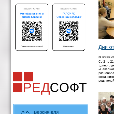
Дни о
21 октября 20
Со 2 по 21
Единого д
«Северно
разнообра
школьнико
родителей
Версия для