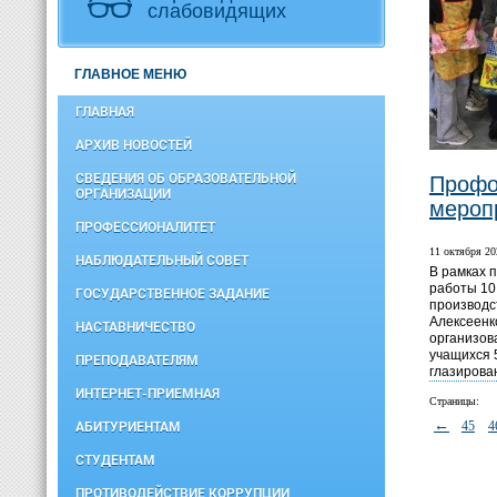
слабовидящих
ГЛАВНОЕ МЕНЮ
ГЛАВНАЯ
АРХИВ НОВОСТЕЙ
СВЕДЕНИЯ ОБ ОБРАЗОВАТЕЛЬНОЙ
Профо
ОРГАНИЗАЦИИ
мероп
ПРОФЕССИОНАЛИТЕТ
11 октября 20
НАБЛЮДАТЕЛЬНЫЙ СОВЕТ
В рамках 
работы 10
ГОСУДАРСТВЕННОЕ ЗАДАНИЕ
производс
Алексеенко
НАСТАВНИЧЕСТВО
организов
учащихся 
ПРЕПОДАВАТЕЛЯМ
глазирова
ИНТЕРНЕТ-ПРИЕМНАЯ
Страницы:
←
45
4
АБИТУРИЕНТАМ
СТУДЕНТАМ
ПРОТИВОДЕЙСТВИЕ КОРРУПЦИИ