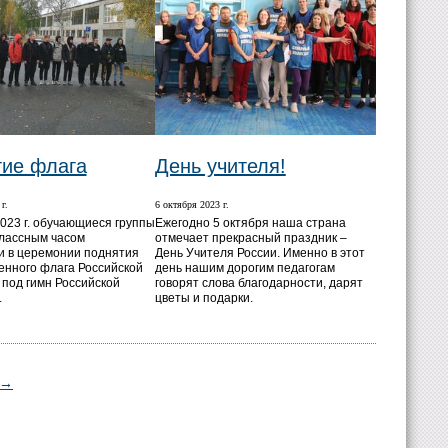
ие флага
День учителя!
г.
6 октября 2023 г.
2023 г. обучающиеся группы
Ежегодно 5 октября наша страна
классным часом
отмечает прекрасный праздник –
и в церемонии поднятия
День Учителя России. Именно в этот
енного флага Российской
день нашим дорогим педагогам
под гимн Российской
говорят слова благодарности, дарят
.
цветы и подарки.
→