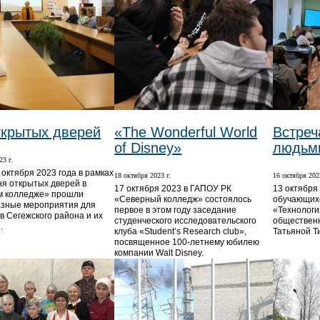
ткрытых дверей
«The Wonderful World
Встреч
of Disney»
людьм
23 г.
 октября 2023 года в рамках
18 октября 2023 г.
16 октября 2023
ня открытых дверей в
17 октября 2023 в ГАПОУ РК
​​​​​​​13 ок
м колледже» прошли
«Северный колледж» состоялось
обучающихс
зные мероприятия для
первое в этом году заседание
«Технологи
в Сегежского района и их
студенческого исследовательского
общественн
.
клуба «Student’s Research club»,
Татьяной Т
посвященное 100-летнему юбилею
компании Walt Disney.