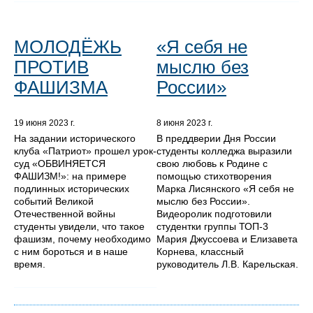
МОЛОДЁЖЬ
«Я себя не
ПРОТИВ
мыслю без
ФАШИЗМА
России»
19 июня 2023 г.
8 июня 2023 г.
На задании исторического
В преддверии Дня России
клуба «Патриот» прошел урок-
студенты колледжа выразили
суд «ОБВИНЯЕТСЯ
свою любовь к Родине с
ФАШИЗМ!»: на примере
помощью стихотворения
подлинных исторических
Марка Лисянского «Я себя не
событий Великой
мыслю без России».
Отечественной войны
Видеоролик подготовили
студенты увидели, что такое
студентки группы ТОП-3
фашизм, почему необходимо
Мария Джуссоева и Елизавета
с ним бороться и в наше
Корнева, классный
время.
руководитель Л.В. Карельская.