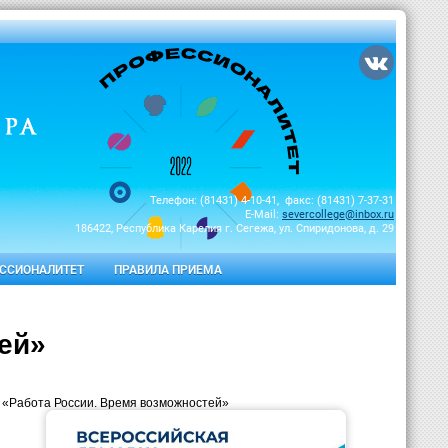
Телефон: (81431) 4-10-41, факс: (81431) 7-37-31
E-Mail:
severcollege@inbox.ru
186422, Республика Карелия г. Сегежа, ул. Спиридонова, д. 29
ССИОНАЛИТЕТ
ПРАВИЛА ПРИЕМА
ей»
а «Работа России. Время возможностей»