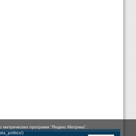
ю метрических программ "Яндекс Метрика",
a_politics/)