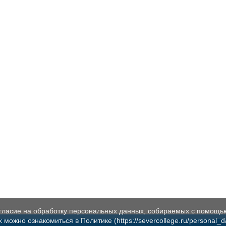
огласие на обработку персональных данных, собираемых с помощь
жно ознакомиться в Политике (https://severcollege.ru/personal_dat