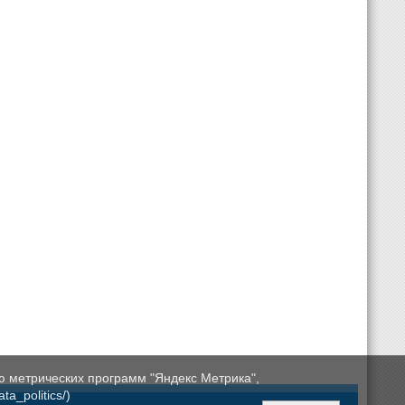
ю метрических программ "Яндекс Метрика",
a_politics/)