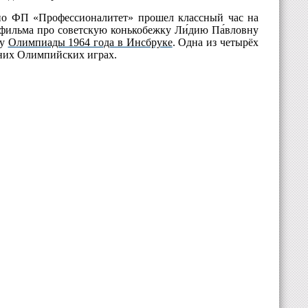
 по ФП «Профессионалитет» прошел классный час на
фильма про советскую конькобежку Ли́дию Па́вловну
ку
Олимпиады 1964 года в Инсбруке
. Одна из четырёх
мних Олимпийских играх.