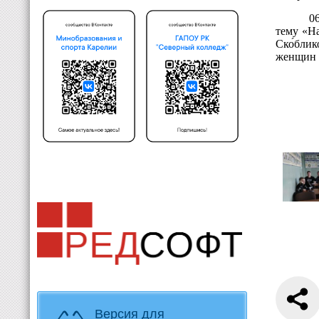
0
тему «
На
Ско́бли
женщин 
Версия для