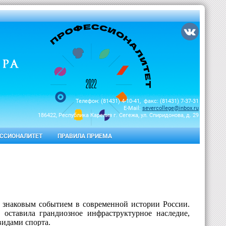
Телефон: (81431) 4-10-41, факс: (81431) 7-37-31
E-Mail:
severcollege@inbox.ru
186422, Республика Карелия г. Сегежа, ул. Спиридонова, д. 29
ССИОНАЛИТЕТ
ПРАВИЛА ПРИЕМА
 знаковым событием в современной истории России.
 оставила грандиозное инфраструктурное наследие,
видами спорта.