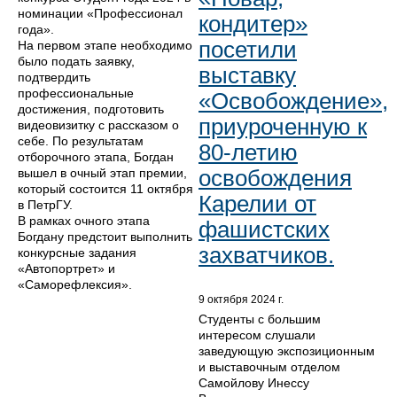
номинации «Профессионал
кондитер»
года».
посетили
На первом этапе необходимо
было подать заявку,
выставку
подтвердить
профессиональные
«Освобождение»,
достижения, подготовить
приуроченную к
видеовизитку с рассказом о
себе. По результатам
80-летию
отборочного этапа, Богдан
освобождения
вышел в очный этап премии,
который состоится 11 октября
Карелии от
в ПетрГУ.
В рамках очного этапа
фашистских
Богдану предстоит выполнить
захватчиков.
конкурсные задания
«Автопортрет» и
«Саморефлексия».
9 октября 2024 г.
Студенты с большим
интересом слушали
заведующую экспозиционным
и выставочным отделом
Самойлову Инессу