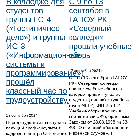
В колледже для
С 9 по 13
студентов
сентября в
группы ГС-4
ГАПОУ РК
(«Гостиничное
«Северный
дело») и группы
колледж»
ИС-3
прошли учебные
(«Информационные
сборы
системы и
программирование»)
17 сентября 2024 г.
С 9 по 13 сентября в ГАПОУ
прошёл
РК «Северный колледж»
прошли учебные сборы, в
классный час по
которых приняли участие
трудоустройству.
студенты (юноши) из учебных
групп МШ-2, КИП-2 и Т-2.
Учебные сборы прошли в
18 сентября 2024 г.
соответствии с Федеральным
Законом от 28.03.1998 № 53-
Перед студентами выступила
ФЗ «О воинской обязанности
ведущий профконсультант
и военной службе», в
кадрового центра Сегежского