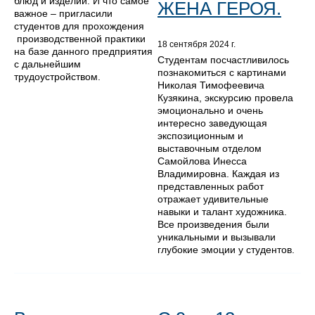
блюд и изделий. И что самое
ЖЕНА ГЕРОЯ.
важное – пригласили
студентов для прохождения
производственной практики
18 сентября 2024 г.
на базе данного предприятия
Студентам посчастливилось
с дальнейшим
познакомиться с картинами
трудоустройством.
Николая Тимофеевича
Кузякина, экскурсию провела
эмоционально и очень
интересно заведующая
экспозиционным и
выставочным отделом
Самойлова Инесса
Владимировна. Каждая из
представленных работ
отражает удивительные
навыки и талант художника.
Все произведения были
уникальными и вызывали
глубокие эмоции у студентов.