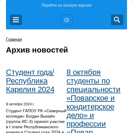
Перейти на полную версию
Главная
Архив новостей
Студент года/
8 октября
Республика
студенты по
Карелия 2024
специальности
«Поварское и
кондитерское
9 октября 2024 г.
Студент ГАПОУ РК «Северный
дело» и
колледж» Богдан Выкайн
(группа ИС-3) принял участие
профессии
в I этапе Республиканского
«Повар,
конкурса Студент года 2024 в