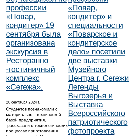
профессии
«Повар,
«Повар,
кондитер» и
кондитер» 19
специальности
сентября была
«Поварское и
организована
кондитерское
экскурсия в
дело» посетили
Ресторанно
две выставки
-гостиничный
Музейного
комплекс
Центра г. Сегежи
«Сегежа».
Легенды
Выгозерья и
Выставка
20 сентября 2024 г.
Студентов познакомили с
Всероссийского
материально - технической
базой предприятия,
патриотического
рассказали о технологических
фотопроекта
процессах приготовления