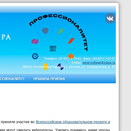
Телефон: (81431) 4-10-41, факс: (81431) 7-37-31
E-Mail:
severcollege@inbox.ru
186422, Республика Карелия г. Сегежа, ул. Спиридонова, д. 29
ССИОНАЛИТЕТ
ПРАВИЛА ПРИЕМА
) приняли участие во
Всероссийском образовательном проекте в
кие могут ожидать киберугрозы. Учились понимать, какие угрозы