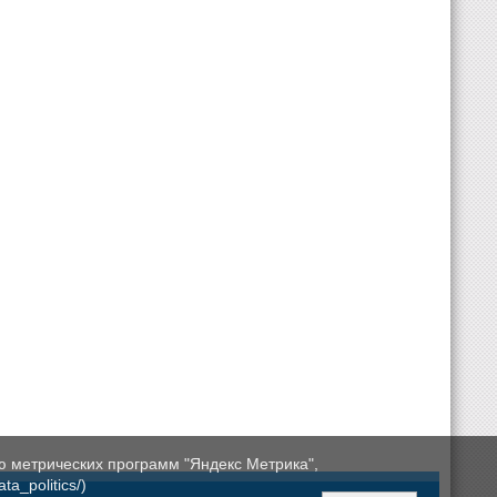
ю метрических программ "Яндекс Метрика",
a_politics/)