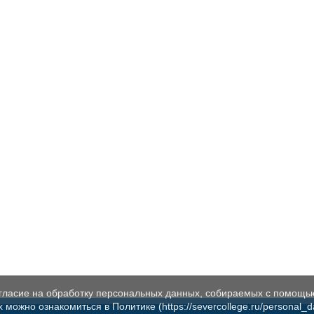
огласие на обработку персональных данных, собираемых с помощь
жно ознакомиться в Политике (https://severcollege.ru/personal_dat