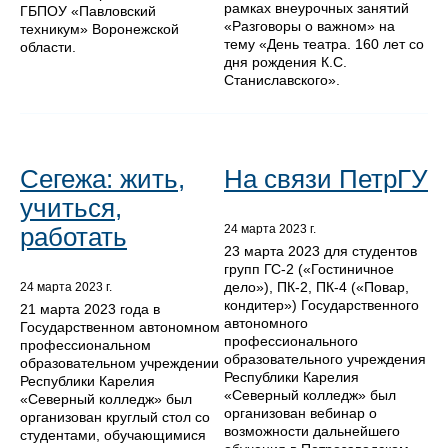
рамках внеурочных занятий
ГБПОУ «Павловский
«Разговоры о важном» на
техникум» Воронежской
тему «День театра. 160 лет со
области.
дня рождения К.С.
Станиславского».
Сегежа: жить,
На связи ПетрГУ
учиться,
работать
24 марта 2023 г.
23 марта 2023 для студентов
групп ГС-2 («Гостиничное
дело»), ПК-2, ПК-4 («Повар,
24 марта 2023 г.
кондитер») Государственного
21 марта 2023 года в
автономного
Государственном автономном
профессионального
профессиональном
образовательного учреждения
образовательном учреждении
Республики Карелия
Республики Карелия
«Северный колледж» был
«Северный колледж» был
организован вебинар о
организован круглый стол со
возможности дальнейшего
студентами, обучающимися