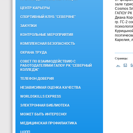
зале тури
ЦЕНТР КАРЬЕРЫ
Cosmos Sm
ГАПОУ РК
СПОРТИВНЫЙ КЛУБ "СЕВЕРЯНЕ"
Диана Кор
гр. ГС-2 с
ЗАКУПКИ
психолого
Курицыной
КОНТРОЛЬНЫЕ МЕРОПРИЯТИЯ
поэтическ
Карелия, л
КОМПЛЕКСНАЯ БЕЗОПАСНОСТЬ
ОХРАНА ТРУДА
Страницы:
СОВЕТ ПО ВЗАИМОДЕЙСТВИЮ С
←
63
6
РАБОТОДАТЕЛЯМИ ГАПОУ РК "СЕВЕРНЫЙ
КОЛЛЕДЖ"
ТЕЛЕФОН ДОВЕРИЯ
НЕЗАВИСИМАЯ ОЦЕНКА КАЧЕСТВА
WORLDSKILLS EXPRESS
ЭЛЕКТРОННАЯ БИБЛИОТЕКА
МОЖЕТ БЫТЬ ИНТЕРЕСНО!
МЕДИЦИНСКАЯ ПРОФИЛАКТИКА
ЦОПП