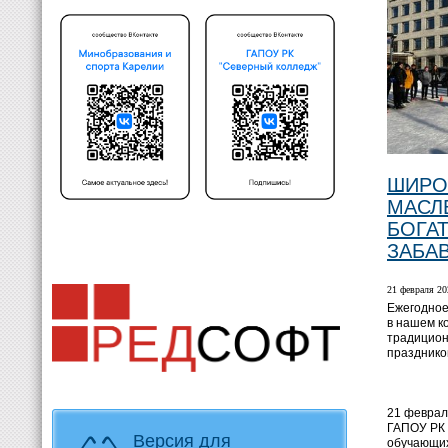
ШИРО
МАСЛ
БОГА
ЗАБА
21 февраля 20
Ежегодно
в нашем к
традицио
празднико
21 феврал
ГАПОУ РК
Версия для
обучающих