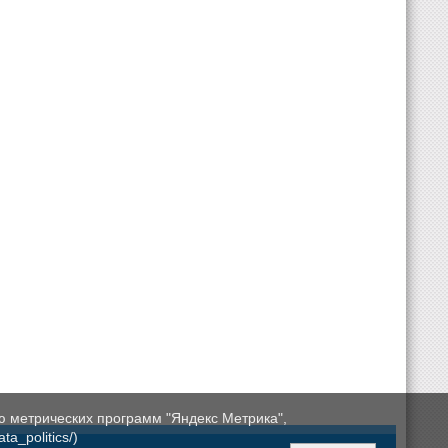
ю метрических программ "Яндекс Метрика",
a_politics/)