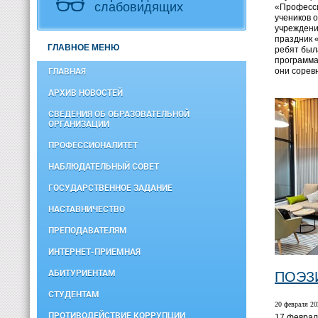
слабовидящих
«Професси
учеников 
учреждени
праздник 
ГЛАВНОЕ МЕНЮ
ребят был
программа
они сорев
ГЛАВНАЯ
АРХИВ НОВОСТЕЙ
СВЕДЕНИЯ ОБ ОБРАЗОВАТЕЛЬНОЙ
ОРГАНИЗАЦИИ
ПРОФЕССИОНАЛИТЕТ
НАБЛЮДАТЕЛЬНЫЙ СОВЕТ
ГОСУДАРСТВЕННОЕ ЗАДАНИЕ
НАСТАВНИЧЕСТВО
ПРЕПОДАВАТЕЛЯМ
ИНТЕРНЕТ-ПРИЕМНАЯ
АБИТУРИЕНТАМ
ПОЭЗ
СТУДЕНТАМ
20 февраля 20
ПРОТИВОДЕЙСТВИЕ КОРРУПЦИИ
17 феврал