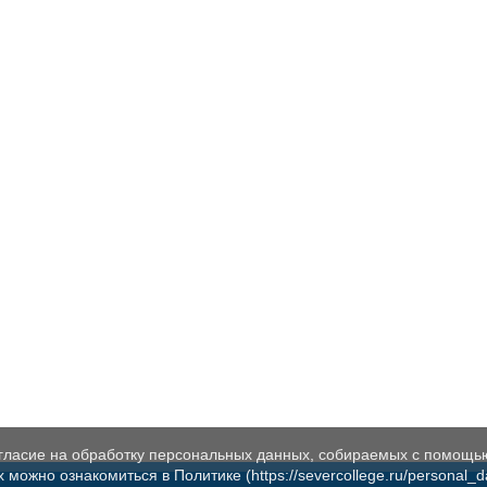
огласие на обработку персональных данных, собираемых с помощь
жно ознакомиться в Политике (https://severcollege.ru/personal_dat