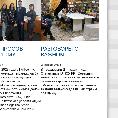
ОПРОСОВ
РАЗГОВОРЫ О
СЛОМУ
ВАЖНОМ
 г.
20 февраля 2023 г.
 2023 года в ГАПОУ РК
В преддверии Дня защитника
колледж» в рамках клуба
Отечества в ГАПОУ РК «Северный
сов к взрослому» для
колледж» состоялись классные часы в
 обучающихся по
рамках внеурочных занятий
«Повар, кондитер», и по
«Разговоры о важном, посвящённые
стям «Гостиничное дело»
знаменательному для нашей страны
гия продукции
празднику.
ого питания», была
на встреча с управляющим
mos Segezha Smart
Борисовичем Бомштейн.