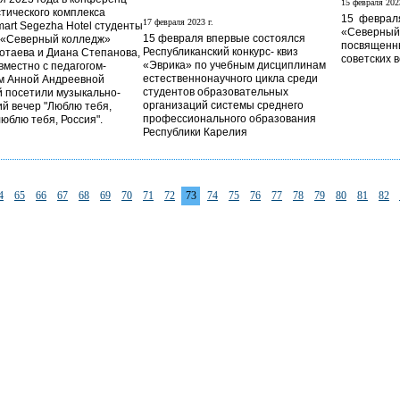
15 февраля 2023
стического комплекса
15 февраля
17 февраля 2023 г.
art Segezha Hotel студенты
«Северный 
15 февраля впервые состоялся
 «Северный колледж»
посвященны
Республиканский конкурс- квиз
отаева и Диана Степанова,
советских 
«Эврика» по учебным дисциплинам
овместно с педагогом-
естественнонаучного цикла среди
м Анной Андреевной
студентов образовательных
 посетили музыкально-
организаций системы среднего
ий вечер "Люблю тебя,
профессионального образования
юблю тебя, Россия".
Республики Карелия
4
65
66
67
68
69
70
71
72
73
74
75
76
77
78
79
80
81
82