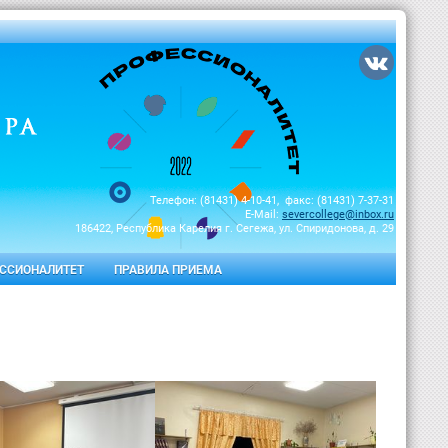
Телефон: (81431) 4-10-41, факс: (81431) 7-37-31
E-Mail:
severcollege@inbox.ru
186422, Республика Карелия г. Сегежа, ул. Спиридонова, д. 29
ССИОНАЛИТЕТ
ПРАВИЛА ПРИЕМА