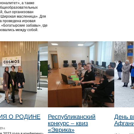
оналитет», а также
общеобразовательных
й, был организован
«Широкая масленица». Для
а проведена игровая
 «Богатырские забавы», где
новались между собой.
ИЯ О РОДИНЕ
Республиканский
День в
конкурс – квиз
Афгани
23 г.
«Эврика»
я 2023 года в конференц-