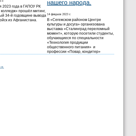
 г.
нашего народа.
 2023 года в ГАПОУ РК
колледж» прошёл митинг,
14 февраля 2023 г.
й 34-й годовщине вывода
В «Сегежском районом Центре
войск из Афганистана.
культуры и досуга» организована
выставка «Сталинград переломный
момент», которую посетили студенты,
обучающиеся по специальности
«Технология продукции
общественного питания» и
профессии «Повар, кондитер»
→