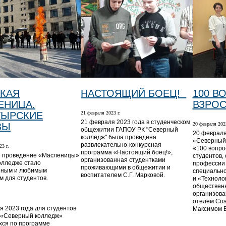
КАЯ
НАСТОЯЩИЙ БОЕЦ!
100 В
ЕНИЦА.
ВЗРО
ТЫРСКИЕ
21 февраля 2023 г.
21 февраля 2023 года в студенческом
ВЫ
20 февраля 2023
общежитии ГАПОУ РК "Северный
20 февраля
колледж" была проведена
«Северный 
развлекательно-конкурсная
23 г.
«100 вопро
программа «Настоящий боец!»,
е проведение «Масленицы»
студентов,
организованная студентками
олледже стало
профессии 
проживающими в общежитии и
нным и любимым
специально
воспитателем С.Г. Марковой.
м для студентов.
и «Техноло
общественн
организова
отелем Cos
я 2023 года для студентов
Максимом 
 «Северный колледж»
ся по программе