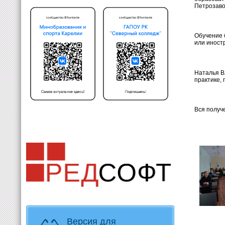
Петрозаво
Обучение 
или иност
Наталья В
практике,
Вся получ
Версия для