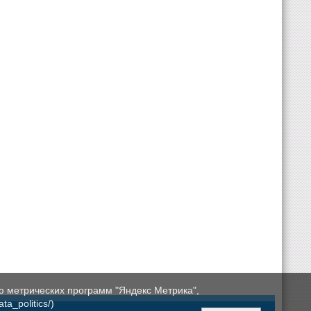
ю метрических программ "Яндекс Метрика",
a_politics/)