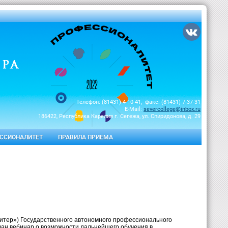
Телефон: (81431) 4-10-41, факс: (81431) 7-37-31
E-Mail:
severcollege@inbox.ru
186422, Республика Карелия г. Сегежа, ул. Спиридонова, д. 29
ССИОНАЛИТЕТ
ПРАВИЛА ПРИЕМА
ондитер») Государственного автономного профессионального
ан вебинар о возможности дальнейшего обучения в