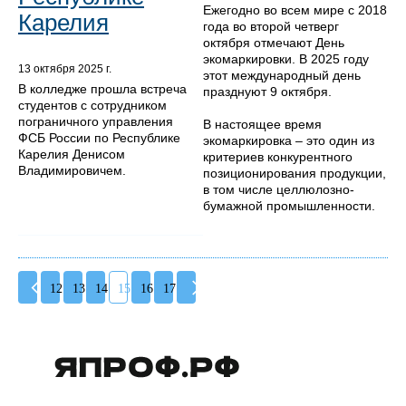
Ежегодно во всем мире с 2018
Карелия
года во второй четверг
октября отмечают День
экомаркировки. В 2025 году
13 октября 2025 г.
этот международный день
В колледже прошла встреча
празднуют 9 октября.
студентов с сотрудником
пограничного управления
В настоящее время
ФСБ России по Республике
экомаркировка – это один из
Карелия Денисом
критериев конкурентного
Владимировичем.
позиционирования продукции,
в том числе целлюлозно-
бумажной промышленности.
12
13
14
15
16
17