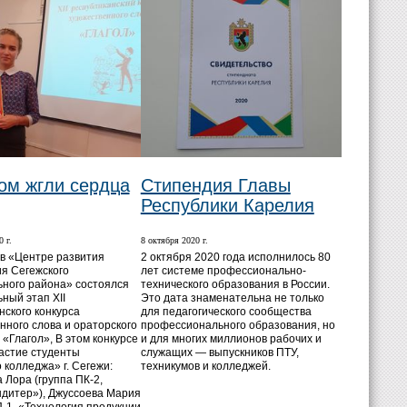
ом жгли сердца
Стипендия Главы
Республики Карелия
 г.
8 октября 2020 г.
 в «Центре развития
2 октября 2020 года исполнилось 80
я Сегежского
лет системе профессионально-
ного района» состоялся
технического образования в России.
ный этап XII
Это дата знаменательна не только
нского конкурса
для педагогического сообщества
нного слова и ораторского
профессионального образования, но
 «Глагол», В этом конкурсе
и для многих миллионов рабочих и
астие студенты
служащих — выпускников ПТУ,
 колледжа» г. Сегежи:
техникумов и колледжей.
 Лора (группа ПК-2,
ндитер»), Джуссоева Мария