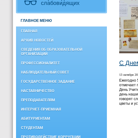
слабовидящих
ГЛАВНОЕ МЕНЮ
ГЛАВНАЯ
АРХИВ НОВОСТЕЙ
СВЕДЕНИЯ ОБ ОБРАЗОВАТЕЛЬНОЙ
ОРГАНИЗАЦИИ
С Дне
ПРОФЕССИОНАЛИТЕТ
НАБЛЮДАТЕЛЬНЫЙ СОВЕТ
13 октября 20
Ежегодно 
ГОСУДАРСТВЕННОЕ ЗАДАНИЕ
отмечает 
День Учит
НАСТАВНИЧЕСТВО
день наши
говорят с
ПРЕПОДАВАТЕЛЯМ
цветы и у
ИНТЕРНЕТ-ПРИЕМНАЯ
АБИТУРИЕНТАМ
СТУДЕНТАМ
ПРОТИВОДЕЙСТВИЕ КОРРУПЦИИ