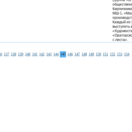
(группа ТО
общественн
Кирпичнико
МШ-1, «Ма
производств
Каждый из 
выступить 
«Художеств
«Ораторско
с листа».
36
137
138
139
140
141
142
143
144
145
146
147
148
149
150
151
152
153
154