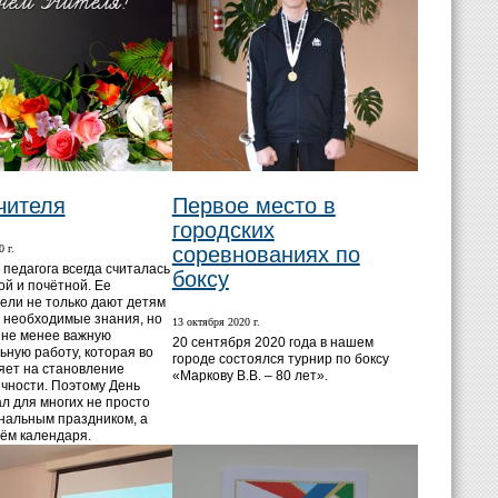
чителя
Первое место в
городских
 г.
соревнованиях по
педагога всегда считалась
боксу
ой и почётной. Ее
ели не только дают детям
 необходимые знания, но
13 октября 2020 г.
 не менее важную
20 сентября 2020 года в нашем
ьную работу, которая во
городе состоялся турнир по боксу
яет на становление
«Маркову В.В. – 80 лет».
чности. Поэтому День
ал для многих не просто
альным праздником, а
ём календаря.