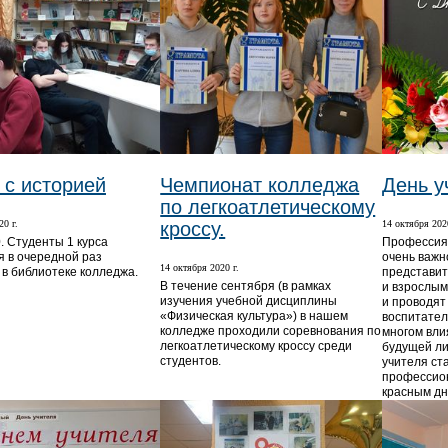
 с историей
Чемпионат колледжа
День у
по легкоатлетическому
20 г.
кроссу.
14 октября 2020
. Студенты 1 курса
Профессия 
 в очередной раз
очень важн
14 октября 2020 г.
 в библиотеке колледжа.
представит
В течение сентября (в рамках
и взрослым
изучения учебной дисциплины
и проводят
«Физическая культура») в нашем
воспитател
колледже проходили соревнования по
многом вли
легкоатлетическому кроссу среди
будущей ли
студентов.
учителя ст
профессион
красным дн