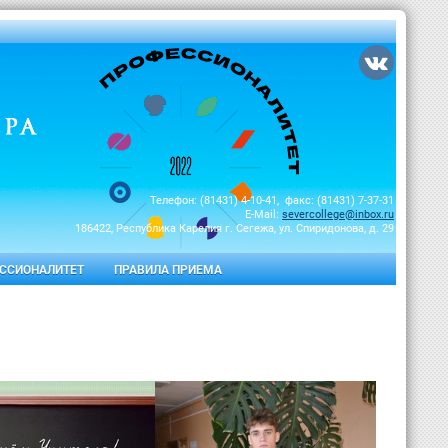
Телефон: (81431) 4-10-41, факс: (81431) 7-37-31
E-Mail:
severcollege@inbox.ru
186422, Республика Карелия г. Сегежа, ул. Спиридонова, д. 29
ССИОНАЛИТЕТ
ПРАВИЛА ПРИЕМА