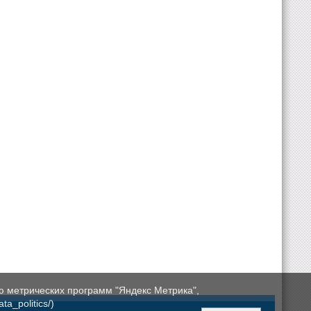
ю метрических программ "Яндекс Метрика",
a_politics/)