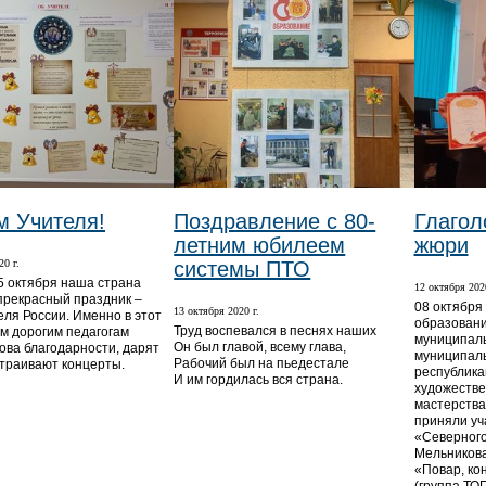
м Учителя!
Поздравление с 80-
Глагол
летним юбилеем
жюри
20 г.
системы ПТО
5 октября наша страна
12 октября 2020
прекрасный праздник –
08 октября
13 октября 2020 г.
еля России. Именно в этот
образовани
Труд воспевался в песнях наших
м дорогим педагогам
муниципаль
Он был главой, всему глава,
лова благодарности, дарят
муниципаль
Рабочий был на пьедестале
страивают концерты.
республика
И им гордилась вся страна.
художестве
мастерства
приняли уч
«Северного
Мельникова
«Повар, ко