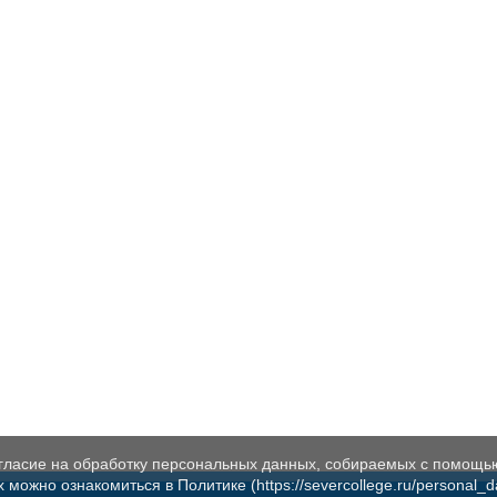
огласие на обработку персональных данных, собираемых с помощь
жно ознакомиться в Политике (https://severcollege.ru/personal_dat