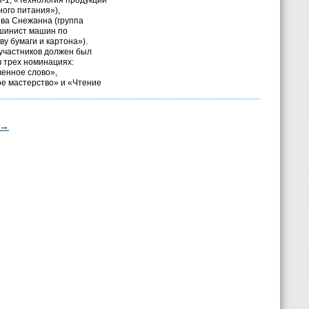
П-1, «Технология продукции
ого питания»),
ва Снежанна (группа
шинист машин по
у бумаги и картона»).
участников должен был
в трех номинациях:
енное слово»,
е мастерство» и «Чтение
→