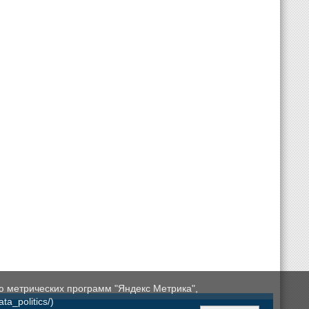
ю метрических программ "Яндекс Метрика",
a_politics/)