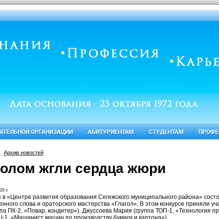
ВАТЕЛЬНОЙ ОРГАНИЗАЦИИ
АБИТУРИЕНТАМ
СТУДЕНТАМ
ПРОФЕ
Архив новостей
голом жгли сердца жюри
20 г.
я в «Центре развития образования Сегежского муниципального района» состо
енного слова и ораторского мастерства «Глагол», В этом конкурсе приняли у
ппа ПК-2, «Повар, кондитер»), Джуссоева Мария (группа ТОП-1, «Технология 
Ш-1, «Машинист машин по производству бумаги и картона»).