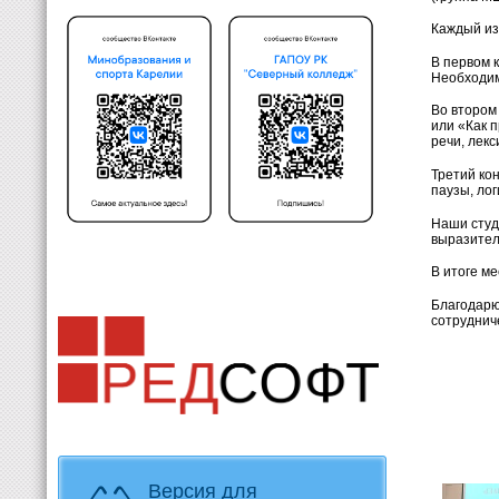
Каждый из
В первом 
Необходим
Во втором
или «Как 
речи, лекс
Третий ко
паузы, ло
Наши студ
выразител
В итоге м
Благодарю
сотруднич
Версия для