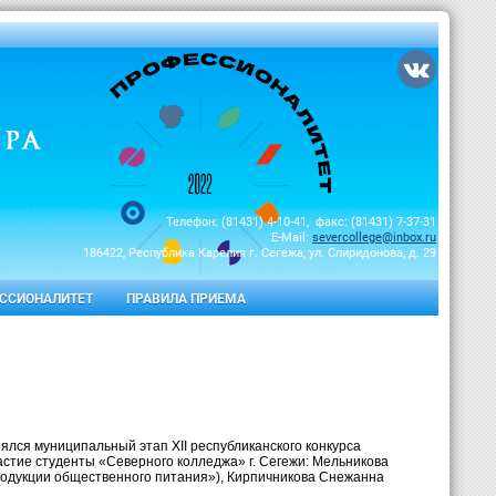
Телефон: (81431) 4-10-41, факс: (81431) 7-37-31
E-Mail:
severcollege@inbox.ru
186422, Республика Карелия г. Сегежа, ул. Спиридонова, д. 29
ССИОНАЛИТЕТ
ПРАВИЛА ПРИЕМА
ялся муниципальный этап XII республиканского конкурса
частие студенты «Северного колледжа» г. Сегежи: Мельникова
продукции общественного питания»), Кирпичникова Снежанна