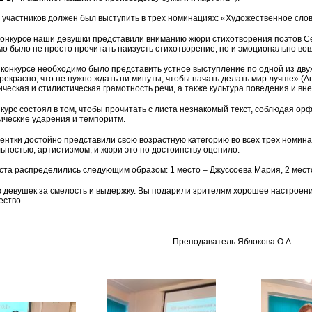
 участников должен был выступить в трех номинациях: «Художественное слов
конкурсе наши девушки представили вниманию жюри стихотворения поэтов Сер
о было не просто прочитать наизусть стихотворение, но и эмоционально вов
 конкурсе необходимо было представить устное выступление по одной из дву
прекрасно, что не нужно ждать ни минуты, чтобы начать делать мир лучше» (А
ическая и стилистическая грамотность речи, а также культура поведения и вн
нкурс состоял в том, чтобы прочитать с листа незнакомый текст, соблюдая о
гические ударения и темпоритм.
ентки достойно представили свою возрастную категорию во всех трех номин
ьностью, артистизмом, и жюри это по достоинству оценило.
еста распределились следующим образом: 1 место – Джуссоева Мария, 2 мест
 девушек за смелость и выдержку. Вы подарили зрителям хорошее настроен
ество.
Преподаватель Яблокова О.А.