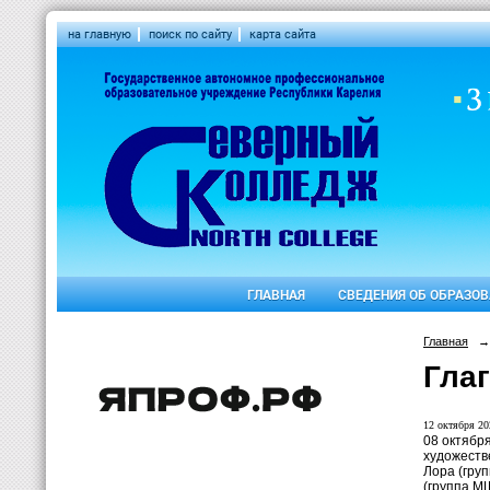
на главную
поиск по сайту
карта сайта
ГЛАВНАЯ
СВЕДЕНИЯ ОБ ОБРАЗО
Главная
→
Гла
12 октября 20
08 октябр
художеств
Лора (гру
(группа М