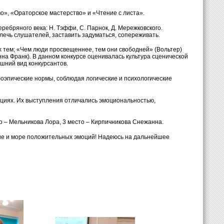
о», «Ораторское мастерство» и «Чтение с листа».
ебряного века: Н. Тэффи, С. Парнок, Д. Мережковского.
лечь слушателей, заставить задуматься, сопереживать.
х тем; «Чем люди просвещеннее, тем они свободней» (Вольтер)
нна Франк). В данном конкурсе оценивалась культура сценической
ешний вид конкурсантов.
рфоэпические нормы, соблюдая логические и психологические
ациях. Их выступления отличались эмоциональностью,
о – Мельникова Лора, 3 место – Кирпичникова Снежанна.
ие и море положительных эмоций! Надеюсь на дальнейшее