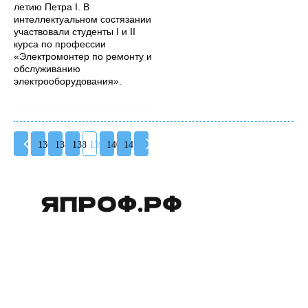
летию Петра I. В
интеллектуальном состязании
участвовали студенты I и II
курса по профессии
«Электромонтер по ремонту и
обслуживанию
электрооборудования».
136
137
138
139
140
141