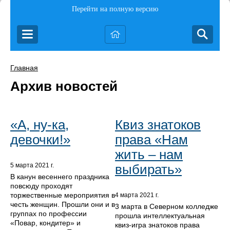
Перейти на полную версию
Главная
Архив новостей
«А, ну-ка,
Квиз знатоков
девочки!»
права «Нам
жить – нам
выбирать»
5 марта 2021 г.
В канун весеннего праздника
повсюду проходят
торжественные мероприятия в
4 марта 2021 г.
честь женщин. Прошли они и в
3 марта в Северном колледже
группах по профессии
прошла интеллектуальная
«Повар, кондитер» и
квиз-игра знатоков права