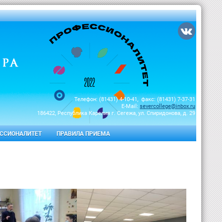
Телефон: (81431) 4-10-41, факс: (81431) 7-37-31
E-Mail:
severcollege@inbox.ru
186422, Республика Карелия г. Сегежа, ул. Спиридонова, д. 29
ССИОНАЛИТЕТ
ПРАВИЛА ПРИЕМА