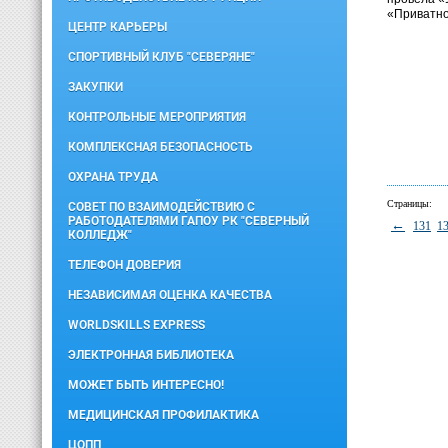
«Приватно
ЦЕНТР КАРЬЕРЫ
СПОРТИВНЫЙ КЛУБ "СЕВЕРЯНЕ"
ЗАКУПКИ
КОНТРОЛЬНЫЕ МЕРОПРИЯТИЯ
КОМПЛЕКСНАЯ БЕЗОПАСНОСТЬ
ОХРАНА ТРУДА
Страницы:
СОВЕТ ПО ВЗАИМОДЕЙСТВИЮ С
РАБОТОДАТЕЛЯМИ ГАПОУ РК "СЕВЕРНЫЙ
←
131
1
КОЛЛЕДЖ"
ТЕЛЕФОН ДОВЕРИЯ
НЕЗАВИСИМАЯ ОЦЕНКА КАЧЕСТВА
WORLDSKILLS EXPRESS
ЭЛЕКТРОННАЯ БИБЛИОТЕКА
МОЖЕТ БЫТЬ ИНТЕРЕСНО!
МЕДИЦИНСКАЯ ПРОФИЛАКТИКА
ЦОПП