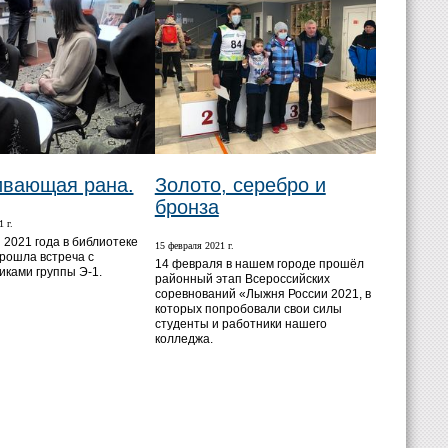
ивающая рана.
Золото, серебро и
бронза
 г.
 2021 года в библиотеке
15 февраля 2021 г.
рошла встреча с
14 февраля в нашем городе прошёл
иками группы Э-1.
районный этап Всероссийских
соревнований «Лыжня России 2021, в
которых попробовали свои силы
студенты и работники нашего
колледжа.