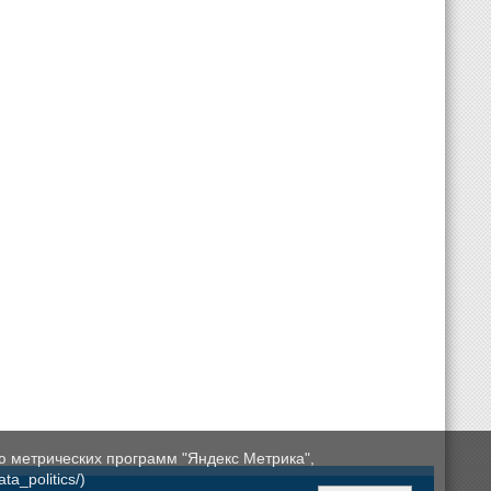
ю метрических программ "Яндекс Метрика",
a_politics/)