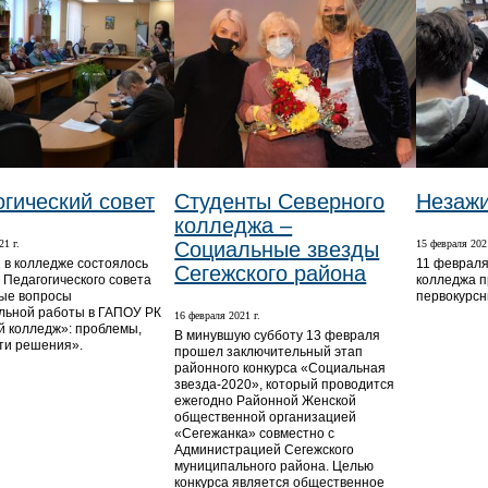
гический совет
Студенты Северного
Незаж
колледжа –
21 г.
Социальные звезды
15 февраля 2021
1 в колледже состоялось
11 февраля
Сегежского района
 Педагогического совета
колледжа п
ые вопросы
первокурсн
льной работы в ГАПОУ РК
16 февраля 2021 г.
 колледж»: проблемы,
В минувшую субботу 13 февраля
ути решения».
прошел заключительный этап
районного конкурса «Социальная
звезда-2020», который проводится
ежегодно Районной Женской
общественной организацией
«Сегежанка» совместно с
Администрацией Сегежского
муниципального района. Целью
конкурса является общественное