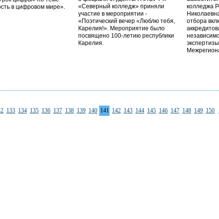
«Северный колледж» приняли
колледжа 
сть в цифровом мире».
участие в мероприятии -
Николаевна
«Поэтический вечер «Люблю тебя,
отбора вкл
Карелия!». Мероприятие было
аккредитов
посвящено 100-летию республики
независим
Карелия.
экспертизы
Межрегион
32
133
134
135
136
137
138
139
140
141
142
143
144
145
146
147
148
149
150