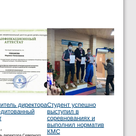
итель директора
Студент успешно
едитованный
выступил в
т
соревнованиях и
выполнил норматив
г.
КМС
ь директора Северного