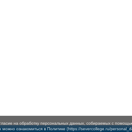
огласие на обработку персональных данных, собираемых с помощь
жно ознакомиться в Политике (https://severcollege.ru/personal_dat