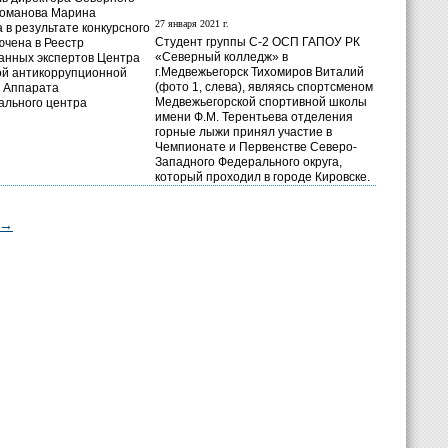
Романова Марина
27 января 2021 г.
 в результате конкурсного
Студент группы С-2 ОСП ГАПОУ РК
ючена в Реестр
«Северный колледж» в
анных экспертов Центра
г.Медвежьегорск Тихомиров Виталий
ой антикоррупционной
(фото 1, слева), являясь спортсменом
 Аппарата
Медвежьегорской спортивной школы
ального центра
имени Ф.М. Терентьева отделения
горные лыжи принял участие в
Чемпионате и Первенстве Северо-
Западного Федерального округа,
который проходил в городе Кировске.
→