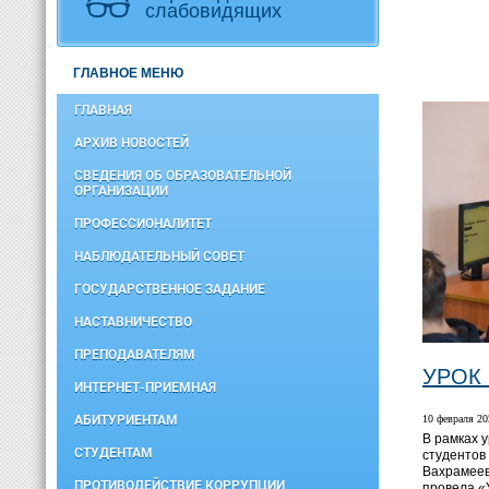
слабовидящих
ГЛАВНОЕ МЕНЮ
ГЛАВНАЯ
АРХИВ НОВОСТЕЙ
СВЕДЕНИЯ ОБ ОБРАЗОВАТЕЛЬНОЙ
ОРГАНИЗАЦИИ
ПРОФЕССИОНАЛИТЕТ
НАБЛЮДАТЕЛЬНЫЙ СОВЕТ
ГОСУДАРСТВЕННОЕ ЗАДАНИЕ
НАСТАВНИЧЕСТВО
ПРЕПОДАВАТЕЛЯМ
УРОК
ИНТЕРНЕТ-ПРИЕМНАЯ
АБИТУРИЕНТАМ
10 февраля 20
В рамках 
СТУДЕНТАМ
студентов
Вахрамеев
ПРОТИВОДЕЙСТВИЕ КОРРУПЦИИ
провела «