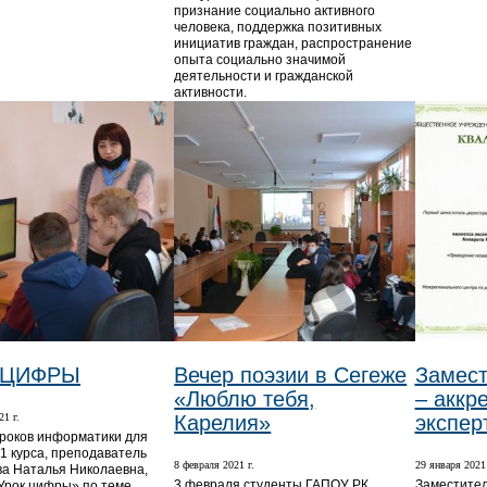
признание социально активного
человека, поддержка позитивных
инициатив граждан, распространение
опыта социально значимой
деятельности и гражданской
активности.
 ЦИФРЫ
Вечер поэзии в Сегеже
Замест
«Люблю тебя,
– аккр
21 г.
Карелия»
экспер
уроков информатики для
 1 курса, преподаватель
8 февраля 2021 г.
29 января 2021 
а Наталья Николаевна,
3 февраля студенты ГАПОУ РК
Заместител
Урок цифры» по теме