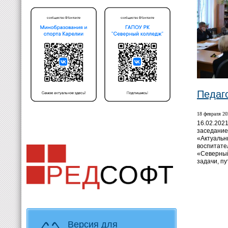
Педаго
18 февраля 20
16.02.202
заседание
«Актуальн
воспитате
«Северный
задачи, п
Версия для