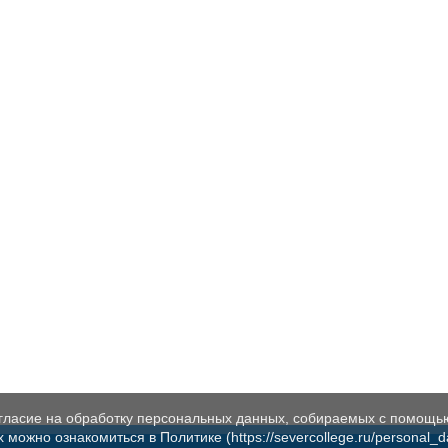
огласие на обработку персональных данных, собираемых с помощь
жно ознакомиться в Политике (https://severcollege.ru/personal_dat