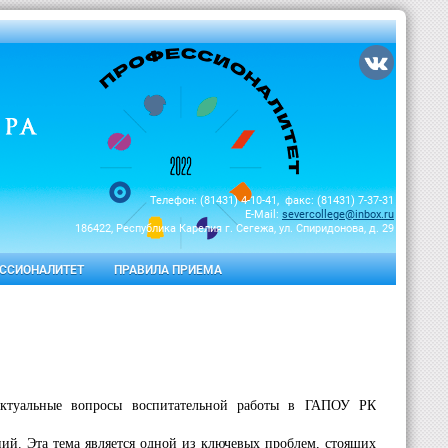
Телефон: (81431) 4-10-41, факс: (81431) 7-37-31
E-Mail:
severcollege@inbox.ru
186422, Республика Карелия г. Сегежа, ул. Спиридонова, д. 29
ССИОНАЛИТЕТ
ПРАВИЛА ПРИЕМА
«Актуальные вопросы воспитательной работы в ГАПОУ РК
ий. Эта тема является одной из ключевых проблем, стоящих