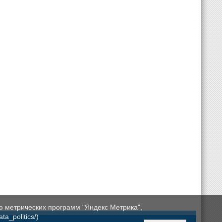
ю метрических программ "Яндекс Метрика",
a_politics/)