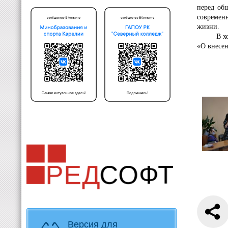
перед об
современн
жизни.
В х
«О внесен
Версия для