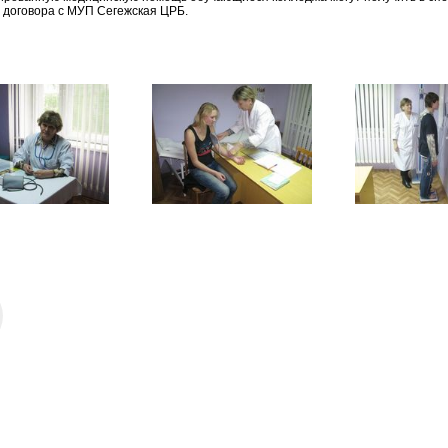
 договора с МУП Сегежская ЦРБ.