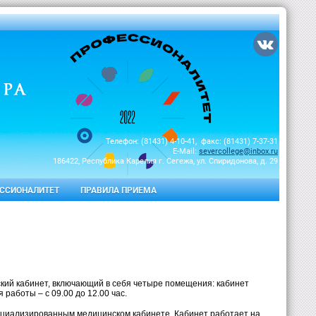
Телефон: (81431) 4-10-41, факс: (81431) 7-37-31
E-Mail:
severcollege@inbox.ru
186422, Республика Карелия г. Сегежа, ул. Спиридонова, д. 29
ССИОНАЛИТЕТ
ПРАВИЛА ПРИЕМА
ский кабинет, включающий в себя четыре помещения: кабинет
аботы – с 09.00 до 12.00 час.
циализированным медицинском кабинете. Кабинет работает на