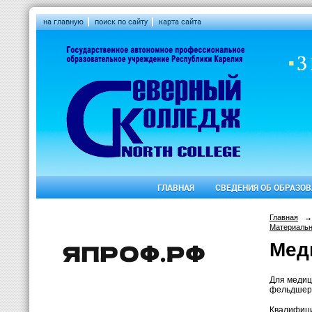
на главную
поиск по сайту
карта сайта
ГЛАВНАЯ
СВЕДЕНИЯ ОБ ОБРАЗО
Главная
→
Материальн
Мед
Для медиц
фельдшера
Квалифици