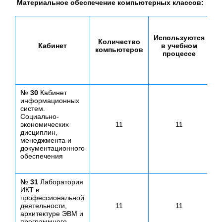
Материальное обеспечение компьютерных классов:
к
Используются
Количество
Кабинет
в учебном
компьютеров
процессе
№ 30
Кабинет
информационных
систем.
Социально-
экономических
11
11
дисциплин,
менеджмента и
документационного
обеспечения
№ 31
Лаборатория
ИКТ в
профессиональной
деятельности,
11
11
архитектуре ЭВМ и
программного