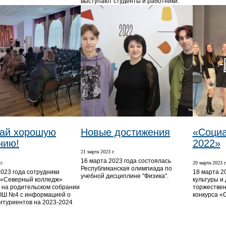
выступают студенты и работники.
ай хорошую
Новые достижения
«Социа
нию!
2022»
21 марта 2023 г.
16 марта 2023 года состоялась
г.
20 марта 2023 г
Республиканская олимпиада по
2023 года сотрудники
18 марта 2
учебной дисциплине "Физика".
 «Северный колледж»
культуры и 
 на родительском собрании
торжествен
ОШ №4 с информацией о
конкурса «
итуриентов на 2023-2024