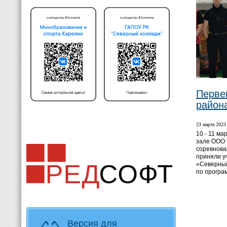
Перве
район
23 марта 2023 
10 - 11 ма
зале ООО 
соревнован
приняли у
«Северны
по програ
Версия для