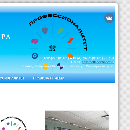
Телефон: (81431) 4-10-41, факс: (81431) 7-37-31
E-Mail:
severcollege@inbox.ru
186422, Республика Карелия г. Сегежа, ул. Спиридонова, д. 29
ССИОНАЛИТЕТ
ПРАВИЛА ПРИЕМА