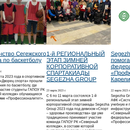
нство Сегежского
1-й РЕГИОНАЛЬНЫЙ
Segezh
а по баскетболу
ЭТАП ЗИМНЕЙ
помога
КОРПОРАТИВНОЙ
федера
г.
СПАРТАКИАДЫ
«Профе
рта 2023 года в спортивном
SEGEZHA GROUP
Карел
«Дворец спорта» прошли
ия по баскетболу, где
частие студенты ГАПОУ РК
23 марта 2023 г.
22 марта 2023 г
й колледж» обучающиеся
С 6 по 11 марта состоялся 1-й
Segezha Gr
мме «Профессионалитет».
региональный этап зимней
АФК «Систе
корпоративной спартакиады Segezha
учебную и 
Group 2023 года под девизом «Спорт
инфрастру
– здоровье производства» где уже
«Северный 
традиционно принимает участие
федерально
команда ГАПОУ РК «Северный
«Професси
колледж», в составе которой