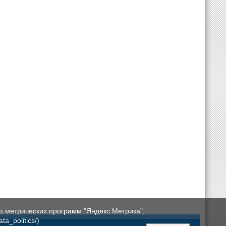
ю метрических программ "Яндекс Метрика",
a_politics/)