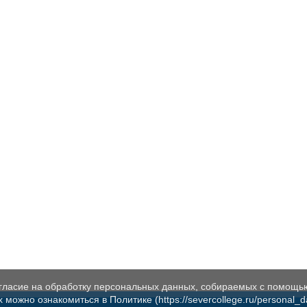
огласие на обработку персональных данных, собираемых с помощь
жно ознакомиться в Политике (https://severcollege.ru/personal_dat