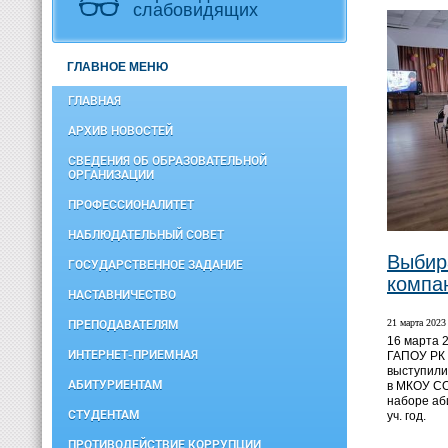
слабовидящих
ГЛАВНОЕ МЕНЮ
ГЛАВНАЯ
АРХИВ НОВОСТЕЙ
СВЕДЕНИЯ ОБ ОБРАЗОВАТЕЛЬНОЙ
ОРГАНИЗАЦИИ
ПРОФЕССИОНАЛИТЕТ
НАБЛЮДАТЕЛЬНЫЙ СОВЕТ
Выбир
ГОСУДАРСТВЕННОЕ ЗАДАНИЕ
компа
НАСТАВНИЧЕСТВО
21 марта 2023 
ПРЕПОДАВАТЕЛЯМ
16 марта 
ИНТЕРНЕТ-ПРИЕМНАЯ
ГАПОУ РК
выступили
АБИТУРИЕНТАМ
в МКОУ С
наборе аб
СТУДЕНТАМ
уч. год.
ПРОТИВОДЕЙСТВИЕ КОРРУПЦИИ