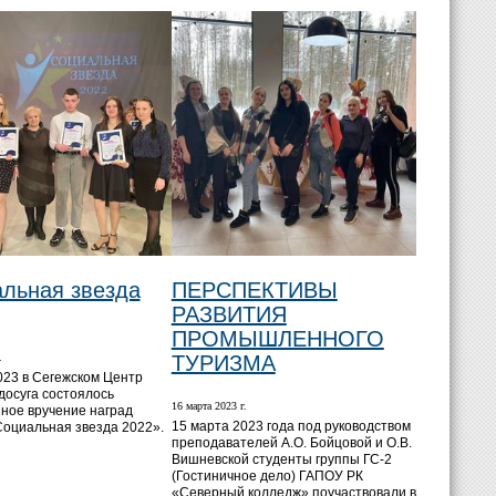
льная звезда
ПЕРСПЕКТИВЫ
РАЗВИТИЯ
ПРОМЫШЛЕННОГО
.
ТУРИЗМА
023 в Сегежском Центр
досуга состоялось
16 марта 2023 г.
ное вручение наград
15 марта 2023 года под руководством
Социальная звезда 2022».
преподавателей А.О. Бойцовой и О.В.
Вишневской студенты группы ГС-2
(Гостиничное дело) ГАПОУ РК
«Северный колледж» поучаствовали в