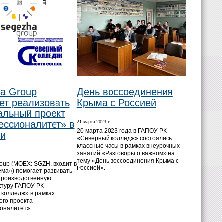
a Group
День воссоединения
ет реализовать
Крыма с Россией
льный проект
ссионалитет» в
21 марта 2023 г.
20 марта 2023 года в ГАПОУ РК
ии
«Северный колледж» состоялись
классные часы в рамках внеурочных
занятий «Разговоры о важном» на
.
тему «День воссоединения Крыма с
oup (MOEX: SGZH, входит в
Россией».
ма») помогает развивать
производственную
ктуру ГАПОУ РК
колледж» в рамках
го проекта
оналитет».