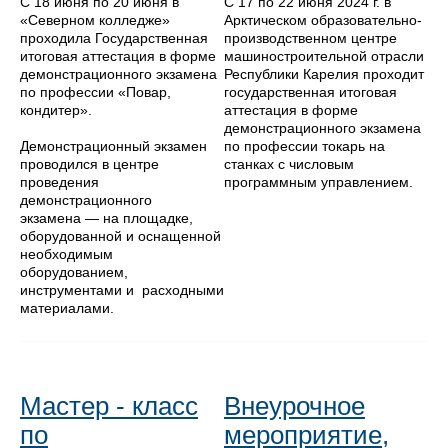
С 18 июня по 20 июня в
С 17 по 22 июня 2024 г. в
«Северном колледже»
Арктическом образовательно-
проходила Государственная
производственном центре
итоговая аттестация в форме
машиностроительной отрасли
демонстрационного экзамена
Республики Карелия проходит
по профессии «Повар,
государственная итоговая
кондитер».
аттестация в форме
демонстрационного экзамена
Демонстрационный экзамен
по профессии токарь на
проводился в центре
станках с числовым
проведения
программным управлением.
демонстрационного
экзамена — на площадке,
оборудованной и оснащенной
необходимым
оборудованием,
инструментами и расходными
материалами.
Мастер - класс
Внеурочное
по
мероприятие,