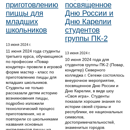
приготовлению
посвященное
пиццы для
Дню России и
младших
Дню Карелии
школьников
студентов
группы ПК-2
13 июня 2024 г.
11 июня 2024 года студенты
13 июня 2024 г.
третьего курса, обучающиеся
10 июня 2024 года для
по профессии «Повар
студентов группы ПК-2 (Повар,
кондитер» провели в игровой
кондитер) Северного
форме мастер - класс по
колледжа г. Сегежи состоялось
приготовлению пиццы для
внеурочное мероприятие,
младших школьников.
посвященное Дню России и
Студенты не только
Дню Карелии, в виде шоу
рассказали детям историю
«Своя игра». Студенты
возникновения пиццы,
показали хорошие знания по
подробно изложили
истории своей страны и
технологический процесс
республики, ее национальных
приготовления, но и
символов,
повторили со школьниками
достопримечательностей,
названия основных
знаменитых городов.
ингредиентов пиццы на