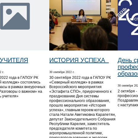
 УЧИТЕЛЯ
ИСТОРИЯ УСПЕХА
День с
профес
 г.
30 сентября 2022 г.
образо
 2022 года в ГАПОУ РК
30 сентября 2022 года в ГАПОУ РК
 колледж» состоялись
«Северный колледж» в рамках
30 сентября 202
часы в рамках внеурочных
Всероссийского мероприятия
2 октября -
Разговоры о важном» на
«Эстафета СПО», приуроченного к
профессион
ь учителя»
празднованию Дня системы
Поздравляе
профессионального образования,
с наступаю
прошло мероприятие «История
успеха», главным героем которого
стала Натали Аветиковна Карапетян,
депутат Законодательного Собрания
Республики Карелия, заместитель
председателя комитета по
агропромышленной политике,
природопользованию и экологии.