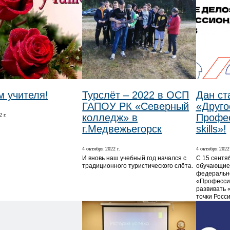
м учителя!
Турслёт – 2022 в ОСП
Дан ст
ГАПОУ РК «Северный
«Друго
 г.
колледж» в
Профе
г.Медвежьегорск
skills»!
4 октября 2022 г.
4 октября 2022 
И вновь наш учебный год начался с
С 15 сентя
традиционного туристического слёта.
обучающие
федерально
«Професси
развивать 
точки Росси