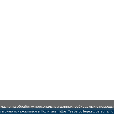
огласие на обработку персональных данных, собираемых с помощь
жно ознакомиться в Политике (https://severcollege.ru/personal_dat