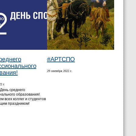
реднего
#АРТСПО
сионального
вания!
29 сентября 2022 г.
2 г.
 День среднего
ального образования!
м всех коллег и студентов
щим праздником!