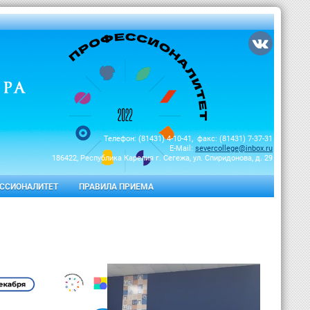
Телефон: (81431) 4-10-41, факс: (81431) 7-37-31
E-Mail:
severcollege@inbox.ru
186422, Республика Карелия г. Сегежа, ул. Спиридонова, д. 29
ССИОНАЛИТЕТ
ПРАВИЛА ПРИЕМА