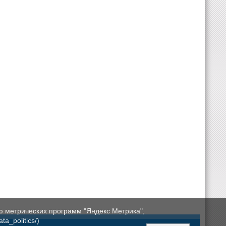
ю метрических программ "Яндекс Метрика",
a_politics/)