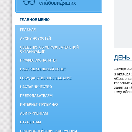
слабовидящих
ГЛАВНОЕ МЕНЮ
ГЛАВНАЯ
АРХИВ НОВОСТЕЙ
СВЕДЕНИЯ ОБ ОБРАЗОВАТЕЛЬНОЙ
ОРГАНИЗАЦИИ
ДЕНЬ
ПРОФЕССИОНАЛИТЕТ
НАБЛЮДАТЕЛЬНЫЙ СОВЕТ
3 октября 2022
3 октября
ГОСУДАРСТВЕННОЕ ЗАДАНИЕ
«Северный
классные 
НАСТАВНИЧЕСТВО
занятий «
тему «Ден
ПРЕПОДАВАТЕЛЯМ
ИНТЕРНЕТ-ПРИЕМНАЯ
АБИТУРИЕНТАМ
СТУДЕНТАМ
ПРОТИВОДЕЙСТВИЕ КОРРУПЦИИ