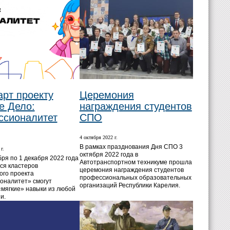
арт проекту
Церемония
е Дело:
награждения студентов
ссионалитет
СПО
4 октября 2022 г.
В рамках празднования Дня СПО 3
г.
октября 2022 года в
бря по 1 декабря 2022 года
Автотранспортном техникуме прошла
ся кластеров
церемония награждения студентов
го проекта
профессиональных образовательных
оналитет» смогут
организаций Республики Карелия.
«мягкие» навыки из любой
и.