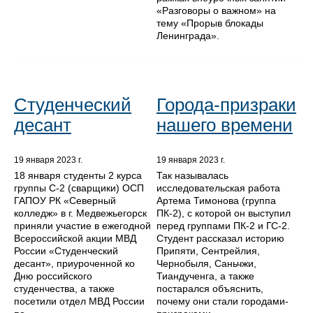
«Разговоры о важном» на
тему «Прорыв блокады
Ленинграда».
Студенческий
Города-призраки
десант
нашего времени
19 января 2023 г.
19 января 2023 г.
18 января студенты 2 курса
Так называлась
группы С-2 (сварщики) ОСП
исследовательская работа
ГАПОУ РК «Северный
Артема Тимонова (группа
колледж» в г. Медвежьегорск
ПК-2), с которой он выступил
приняли участие в ежегодной
перед группами ПК-2 и ГС-2.
Всероссийской акции МВД
Студент рассказал историю
России «Студенческий
Припяти, Сентрейлия,
десант», приуроченной ко
Чернобыля, Саньчжи,
Дню российского
Тиандученга, а также
студенчества, а также
постарался объяснить,
посетили отдел МВД России
почему они стали городами-