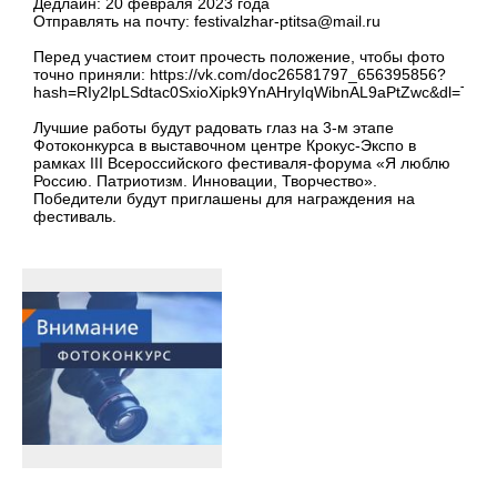
Дедлайн: 20 февраля 2023 года
Отправлять на почту: festivalzhar-ptitsa@mail.ru
Перед участием стоит прочесть положение, чтобы фото
точно приняли: https://vk.com/doc26581797_656395856?
hash=RIy2lpLSdtac0SxioXipk9YnAHryIqWibnAL9aPtZwc&dl=T9
Лучшие работы будут радовать глаз на 3-м этапе
Фотоконкурса в выставочном центре Крокус-Экспо в
рамках III Всероссийского фестиваля-форума «Я люблю
Россию. Патриотизм. Инновации, Творчество».
Победители будут приглашены для награждения на
фестиваль.