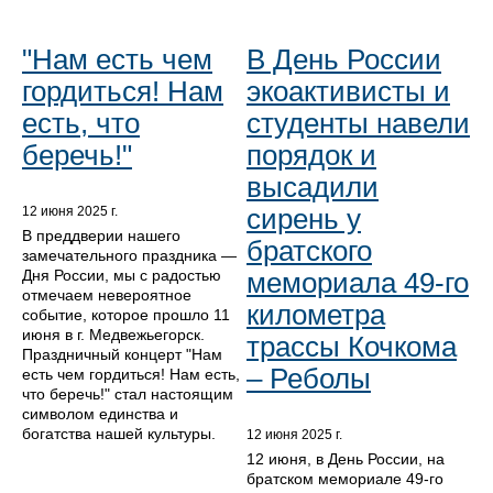
"Нам есть чем
В День России
гордиться! Нам
экоактивисты и
есть, что
студенты навели
беречь!"
порядок и
высадили
сирень у
12 июня 2025 г.
В преддверии нашего
братского
замечательного праздника —
Дня России, мы с радостью
мемориала 49-го
отмечаем невероятное
километра
событие, которое прошло 11
июня в г. Медвежьегорск.
трассы Кочкома
Праздничный концерт "Нам
– Реболы
есть чем гордиться! Нам есть,
что беречь!" стал настоящим
символом единства и
богатства нашей культуры.
12 июня 2025 г.
12 июня, в День России, на
братском мемориале 49-го