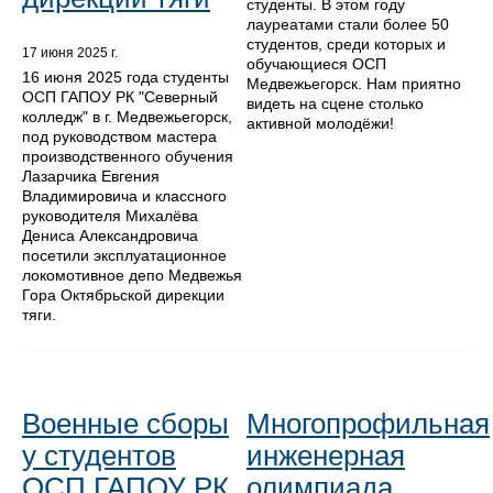
студенты. В этом году
лауреатами стали более 50
студентов, среди которых и
17 июня 2025 г.
обучающиеся ОСП
16 июня 2025 года студенты
Медвежьегорск. Нам приятно
ОСП ГАПОУ РК "Северный
видеть на сцене столько
колледж" в г. Медвежьегорск,
активной молодёжи!
под руководством мастера
производственного обучения
Лазарчика Евгения
Владимировича и классного
руководителя Михалёва
Дениса Александровича
посетили эксплуатационное
локомотивное депо Медвежья
Гора Октябрьской дирекции
тяги.
Военные сборы
Многопрофильная
у студентов
инженерная
ОСП ГАПОУ РК
олимпиада