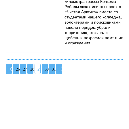
километра трассы Кочкома –
Реболы экоактивисты проекта
«Чистая Арктика» вместе со
студентами нашего колледжа,
волонтёрами и поисковиками
навели порядок: убрали
территорию, отсыпали
щебень и покрасили памятник
и ограждения.
26
27
28
29
30
31