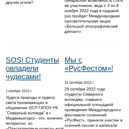
прекрасная возможность стать
другим углом?
её участником, ведь с 3 по 8
ноября 2022 года в седьмой
раз пройдет Международная
просветительская акция
«Большой этнографический
диктант».
SOS! Студенты
Мы с
овладели
«РусФестом»!
чудесами!
31 октября 2022 г.
29 октября 2022 года
1 ноября 2022 г.
студенты Северного
Чудеса природы и чудеса
колледжа, ставшего
света проживающих в
официальной площадкой
общежитии ОСП ГАПОУ РК
проведения Международного
"Северный колледж" в г.
фестиваля сочинений
Медвежьегорск - это, конечно,
«РусФест», приняли участие в
интересно, но
осенней сессии и написали
«Пластилиновые чудеса» ещё