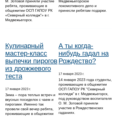
М. Зотовой приняли участие
Медвежьегорское
ребята, проживающие в
локомотивного депо и
общежитии ОСП ГАПОУ РК
принесли ребятам подарки.
«Северный колледж"» в г.
Медвежьегорск.
Кулинарный
А ты когда-
мастер-класс
нибудь гадал на
выпечки пирогов
Рождество?
из дрожжевого
теста
17 января 2023 г.
14 января 2023 года студенты,
проживающие в общежитии
ОСП ГАПОУ РК "Северный
17 января 2023 г.
колледж" в г. Медвежьегорск,
Зима – пора теплых встреч и
под руководством воспитателя
вкусных посиделок с чаем и
О. М. Зотовой приняли
пирогами. Именно так
участие в Рождественских
провели свой вечер ребята,
гаданиях.
проживающие в общежитии