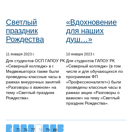
Светлый
«Вдохновение
праздник
для наших
Рождества
душ…»
11 января 2023 г.
10 января 2023 г.
Для студентов ОСП ГАПОУ РК
Для студентов ГАПОУ РК
«Северный колледж» в г.
«Северный колледж» (в том
Медвежьегорск также были
числе и для обучающихся по
проведены классные часы в
программам ФП
рамках внеурочных занятий
«Профессионалитет») были
«Разговоры о важном» на
проведены классные часы в
тему «Светлый праздник
рамках акции «Разговоры о
Рождества».
важном» на тему «Светлый
праздник Рождества».
75
76
77
78
79
80