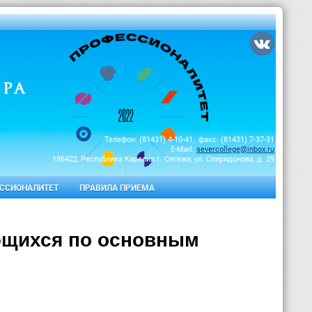
Телефон: (81431) 4-10-41, факс: (81431) 7-37-31
E-Mail:
severcollege@inbox.ru
186422, Республика Карелия г. Сегежа, ул. Спиридонова, д. 29
ССИОНАЛИТЕТ
ПРАВИЛА ПРИЕМА
ющихся по основным