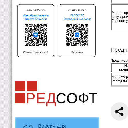
Министер
ситуация
Главное 
Предп
Предписан
На
осущ
Министер
Республи
Версия для