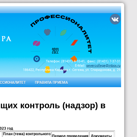
Телефон: (81431) 4-10-41, факс: (81431) 7-37-31
E-Mail:
severcollege@inbox.ru
186422, Республика Карелия г. Сегежа, ул. Спиридонова, д. 29
ССИОНАЛИТЕТ
ПРАВИЛА ПРИЕМА
их контроль (надзор) в
023 год
План (тема) контрольного
Период проведения
Документы