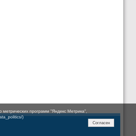
ю метрических программ "Яндекс Метрика",
a_politics/)
Согласен