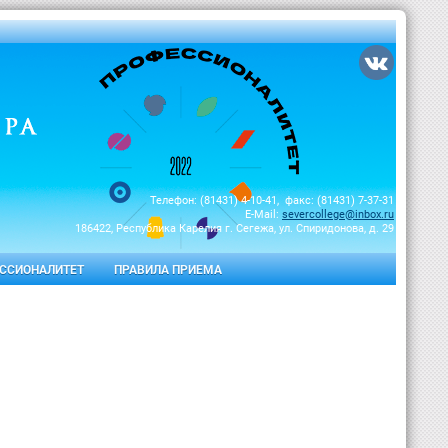
Телефон: (81431) 4-10-41, факс: (81431) 7-37-31
E-Mail:
severcollege@inbox.ru
186422, Республика Карелия г. Сегежа, ул. Спиридонова, д. 29
ССИОНАЛИТЕТ
ПРАВИЛА ПРИЕМА