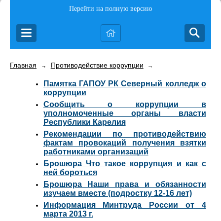
Перейти на полную версию
Главная
Противодействие коррупции
→
→
Памятка ГАПОУ РК Северный колледж о
коррупции
Сообщить о коррупции в
уполномоченные органы власти
Республики Карелия
Рекомендации по противодействию
фактам провокаций получения взятки
работниками организаций
Брошюра Что такое коррупция и как с
ней бороться
Брошюра Наши права и обязанности
изучаем вместе (подростку 12-16 лет)
Информация Минтруда России от 4
марта 2013 г.