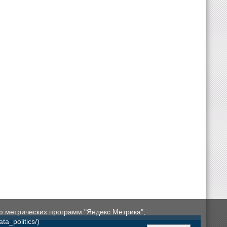
ю метрических программ "Яндекс Метрика",
a_politics/)