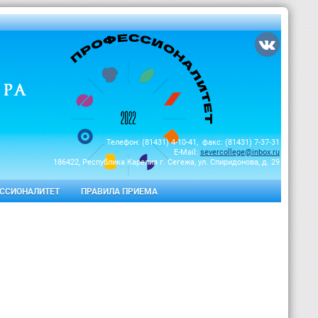
Телефон: (81431) 4-10-41, факс: (81431) 7-37-31
E-Mail:
severcollege@inbox.ru
186422, Республика Карелия г. Сегежа, ул. Спиридонова, д. 29
ССИОНАЛИТЕТ
ПРАВИЛА ПРИЕМА