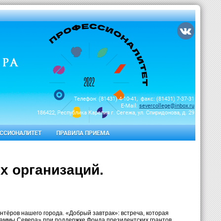
Телефон: (81431) 4-10-41, факс: (81431) 7-37-31
E-Mail:
severcollege@inbox.ru
186422, Республика Карелия г. Сегежа, ул. Спиридонова, д. 29
ССИОНАЛИТЕТ
ПРАВИЛА ПРИЕМА
х организаций.
тёров нашего города. «Добрый завтрак»: встреча, которая
раммы Севера» при поддержке Фонда президентских грантов.