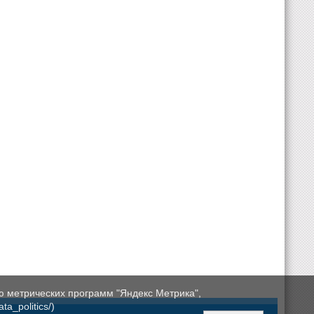
ю метрических программ "Яндекс Метрика",
a_politics/)