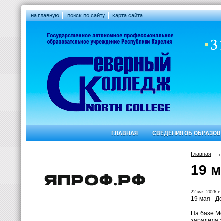
на главную
поиск по сайту
карта сайта
ГЛАВНАЯ
СВЕДЕНИЯ ОБ ОБРАЗО
Главная
→
19 
22 мая 2026 г.
19 мая - 
На базе М
зарядила 