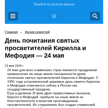
Перейти на полную версию
Главная
Архив новостей
→
День почитания святых
просветителей Кирилла и
Мефодия — 24 мая
23 мая 2026 г.
24 мая для всех славянских стран является праздником
привнесения на наши земли письменности-днем
почитания святых просветителей Кирилла и Мефодия. С
1991 года установленный церковью день памяти Кирилла
и Мефодия отмечается сейчас в России как
государственный праздник.
Еще в далеком ХI веке двое православных монахов,
Кирилл и Мефодий, прибыли на наши земли из
Константинополя в качестве проповедников-
просветителей. Их стараниями был создан славянский