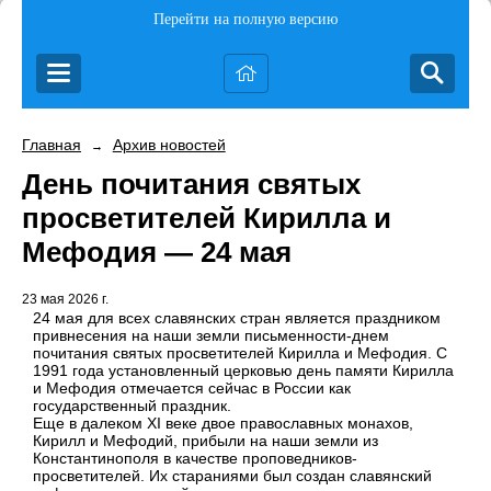
Перейти на полную версию
Главная
Архив новостей
→
День почитания святых
просветителей Кирилла и
Мефодия — 24 мая
23 мая 2026 г.
24 мая для всех славянских стран является праздником
привнесения на наши земли письменности-днем
почитания святых просветителей Кирилла и Мефодия. С
1991 года установленный церковью день памяти Кирилла
и Мефодия отмечается сейчас в России как
государственный праздник.
Еще в далеком ХI веке двое православных монахов,
Кирилл и Мефодий, прибыли на наши земли из
Константинополя в качестве проповедников-
просветителей. Их стараниями был создан славянский