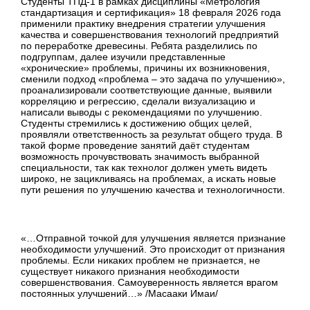
Студенты ТПД-1 в рамках дисциплины «Метрология
стандартизация и сертификация» 18 февраля 2026 года
применили практику внедрения стратегии улучшения
качества и совершенствования технологий предприятий
по переработке древесины. Ребята разделились по
подгруппам, далее изучили представленные
«хронические» проблемы, причины их возникновения,
сменили подход «проблема – это задача по улучшению»,
проанализировали соответствующие данные, выявили
корреляцию и регрессию, сделали визуализацию и
написали выводы с рекомендациями по улучшению.
Студенты стремились к достижению общих целей,
проявляли ответственность за результат общего труда. В
такой форме проведение занятий даёт студентам
возможность прочувствовать значимость выбранной
специальности, так как технолог должен уметь видеть
широко, не зацикливаясь на проблемах, а искать новые
пути решения по улучшению качества и технологичности.
«…Отправной точкой для улучшения является признание
необходимости улучшений. Это происходит от признания
проблемы. Если никаких проблем не признается, не
существует никакого признания необходимости
совершенствования. Самоуверенность является врагом
постоянных улучшений…» /Масааки Имаи/