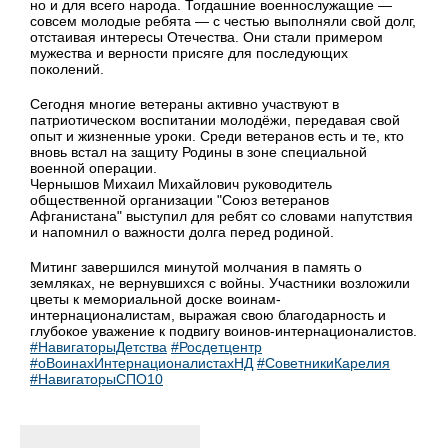
но и для всего народа. Тогдашние военнослужащие —
совсем молодые ребята — с честью выполняли свой долг,
отстаивая интересы Отечества. Они стали примером
мужества и верности присяге для последующих
поколений.
Сегодня многие ветераны активно участвуют в
патриотическом воспитании молодёжи, передавая свой
опыт и жизненные уроки. Среди ветеранов есть и те, кто
вновь встал на защиту Родины в зоне специальной
военной операции.
Чернышов Михаил Михайлович руководитель
общественной организации "Союз ветеранов
Афганистана" выступил для ребят со словами напутствия
и напомнил о важности долга перед родиной.
Митинг завершился минутой молчания в память о
земляках, не вернувшихся с войны. Участники возложили
цветы к мемориальной доске воинам-
интернационалистам, выражая свою благодарность и
глубокое уважение к подвигу воинов-интернационалистов.
#НавигаторыДетства
#Росдетцентр
#оВоинахИнтернационалистахНД
#СоветникиКарелия
#НавигаторыСПО10