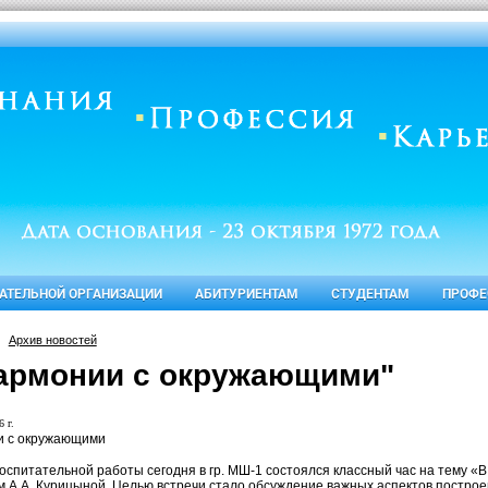
ВАТЕЛЬНОЙ ОРГАНИЗАЦИИ
АБИТУРИЕНТАМ
СТУДЕНТАМ
ПРОФЕ
Архив новостей
гармонии с окружающими"
 г.
и с окружающими
воспитательной работы сегодня в гр. МШ-1 состоялся классный час на тему «
м А.А. Курицыной. Целью встречи стало обсуждение важных аспектов построе