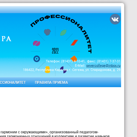
Телефон: (81431) 4-10-41, факс: (81431) 7-37-31
E-Mail:
severcollege@inbox.ru
186422, Республика Карелия г. Сегежа, ул. Спиридонова, д. 29
ССИОНАЛИТЕТ
ПРАВИЛА ПРИЕМА
В гармонии с окружающими», организованный педагогом-
ния гармоничных отношений в коллективе и развитие навыков