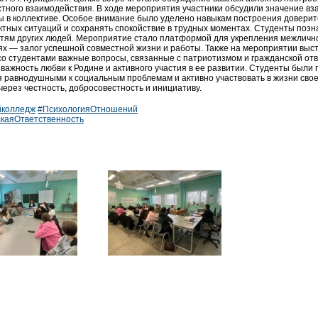
тного взаимодействия. В ходе мероприятия участники обсудили значение в
 в коллективе. Особое внимание было уделено навыкам построения доверит
ктных ситуаций и сохранять спокойствие в трудных моментах. Студенты позн
тям других людей. Мероприятие стало платформой для укрепления межличнос
х — залог успешной совместной жизни и работы. Также на мероприятии высту
со студентами важные вопросы, связанные с патриотизмом и гражданской отв
 важность любви к Родине и активного участия в ее развитии. Студенты были
я равнодушными к социальным проблемам и активно участвовать в жизни своей
через честность, добросовестность и инициативу.
йколледж
#ПсихологияОтношений
каяОтветственность