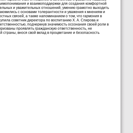
заимопонимания и взаимоподдержки для создания комфортной
ельных и уважительных отношений, умению грамотно выходить
акомились с основами толерантности и уважения к мнениям и
тных связей, а также напоминанием о том, что гармония в
пила советник директора по воспитанию Х. А. Спирова и
етственностью, подчеркнув значимость осознания своей роли в
 призваны проявлять гражданскую ответственность, не
 страны, внося свой вклад в процветание и безопасность