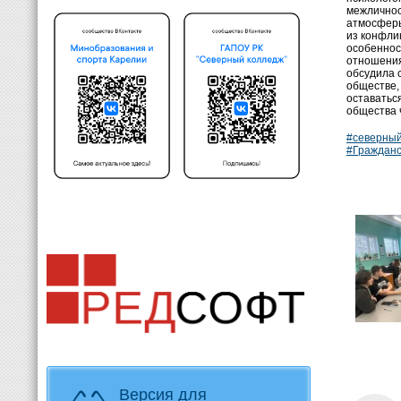
межличнос
атмосферы
из конфли
особеннос
отношения
обсудила 
обществе,
оставатьс
общества 
#северны
#Гражданс
Версия для