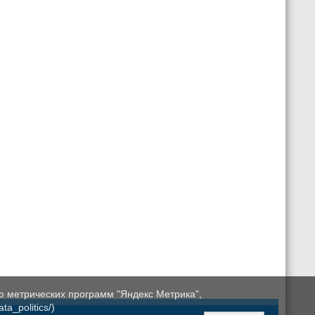
ю метрических программ "Яндекс Метрика",
a_politics/)