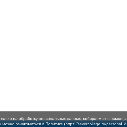
огласие на обработку персональных данных, собираемых с помощь
жно ознакомиться в Политике (https://severcollege.ru/personal_dat